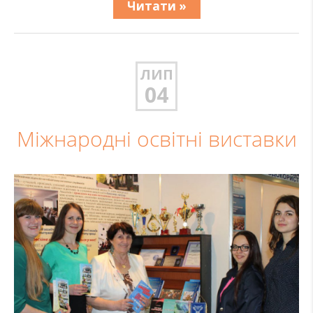
Читати »
ЛИП
04
Міжнародні освітні виставки