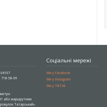
Соціальні мережі
, 04107
Ми у Facebook
) 718-58-09
Ми у Instagram
Ми у TikTok
ї метро
 31 або маршрутним
«Провулок Татарський».