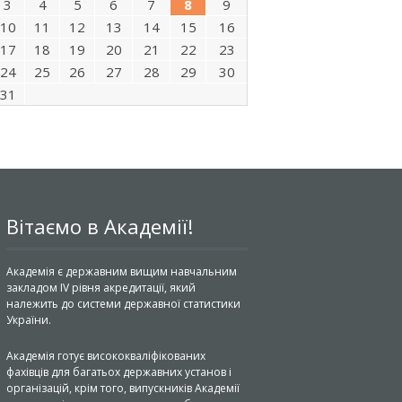
3
4
5
6
7
8
9
10
11
12
13
14
15
16
17
18
19
20
21
22
23
24
25
26
27
28
29
30
31
Вітаємо в Академії!
Академія є державним вищим навчальним
закладом IV рівня акредитації, який
належить до системи державної статистики
України.
Академія готує висококваліфікованих
фахівців для багатьох державних установ і
організацій, крім того, випускників Академії