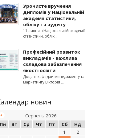
Урочисте вручення
дипломів у Національній
академії статистики,
обліку та аудиту
11 липня в Національній академії
статистики, облік
Професійний розвиток
викладачів - важлива
складова забезпечення
якості освіти
Доцент кафедри менеджменту та
маркетингу Вікторія
Календар новин
Серпень 2026
Пн
Вт
Ср
Чт
Пт
Сб
Нд
1
2