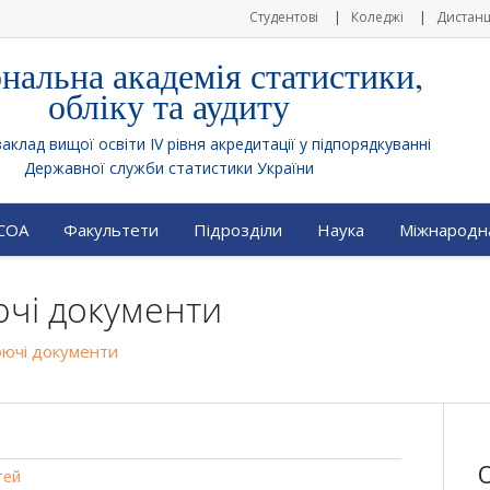
Студентові
Коледжі
Дистанц
нальна академія статистики,
обліку та аудиту
клад вищої освіти IV рівня акредитації у підпорядкуванні
Державної служби статистики України
АСОА
Факультети
Підрозділи
Наука
Міжнародна
чі документи
ючі документи
тей