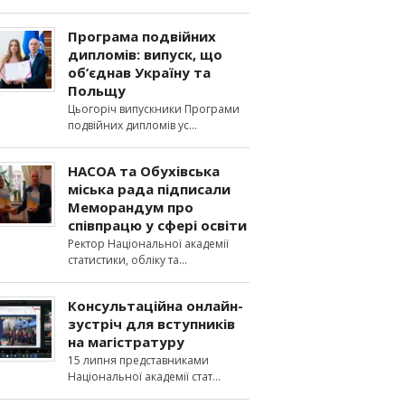
Програма подвійних
дипломів: випуск, що
об’єднав Україну та
Польщу
Цьогоріч випускники Програми
подвійних дипломів ус
НАСОА та Обухівська
міська рада підписали
Меморандум про
співпрацю у сфері освіти
Ректор Національної академії
статистики, обліку та
Консультаційна онлайн-
зустріч для вступників
на магістратуру
15 липня представниками
Національної академії стат