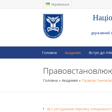
Українська
Націо
державний за
Головна
Академія
Вступ до Н
Правовстановлюю
Головна
»
Академія
»
Правовстановлю
Акт узгодження переліку спеціальнос