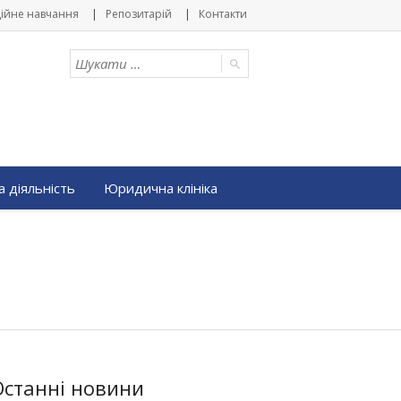
ійне навчання
Репозитарій
Контакти
 діяльність
Юридична клініка
Останні новини