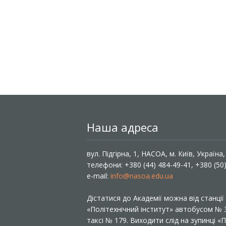
Наша адреса
вул. Підгірна, 1, НАСОА, м. Київ, Україна
телефони: +380 (44) 484-49-41, +380 (50
e-mail:
info@nasoa.edu.ua
Дістатися до Академії можна від станці
«Політехнічний інститут» автобусом №
таксі № 179. Виходити слід на зупинці 