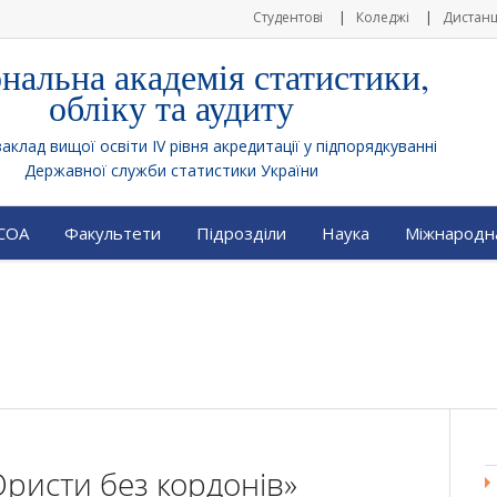
Студентові
Коледжі
Дистанц
нальна академія статистики,
обліку та аудиту
клад вищої освіти IV рівня акредитації у підпорядкуванні
Державної служби статистики України
АСОА
Факультети
Підрозділи
Наука
Міжнародна
ристи без кордонів»