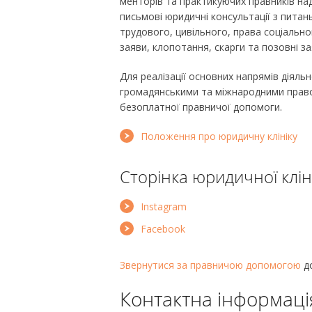
менторів та практикуючих правників над
письмові юридичні консультації з питан
трудового, цивільного, права соціально
заяви, клопотання, скарги та позовні за
Для реалізації основних напрямів діяльн
громадянськими та міжнародними право
безоплатної правничої допомоги.
Положення про юридичну клініку
Сторінка юридичної клін
Instagram
Facebook
Звернутися за правничою допомогою
до
Контактна інформаці