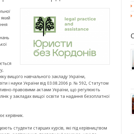
льної
, який
ення
знань
ької
ується
у,
іку вищого навчального закладу України,
ти і науки України від 03.08.2006 р. № 592, Статутом
тивно-правовими актами України, що регулюють
лінік у закладах вищої освіти та надання безоплатної
є керівник.
цюють студенти старших курсів, які під керівництвом