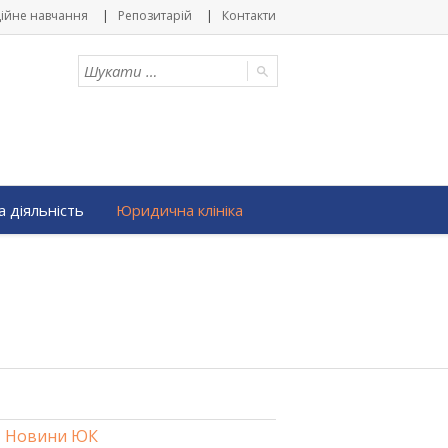
ійне навчання
Репозитарій
Контакти
 діяльність
Юридична клініка
Новини ЮК