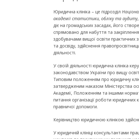
Юридична клініка – це підрозділ
Націона
академії статистики, обліку та аудиту
діє на громадських засадах, його створ
спрямовано для набуття та закріплення
здобувачами вищої освіти практичних 
та досвіду, здійснення правопросвітниц
діяльності.
У своїй діяльності юридична клініка кер
законодавством України про вищу освіт
Типовим положенням про юридичну клін
затвердженим наказом Міністерства осві
Академії, Положенням та іншими норма
питання організації роботи юридичних к
правничої допомоги.
Керівництво юридичною клінікою здійсню
У юридичній клініці консультантами пра