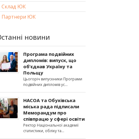
Склад ЮК
Партнери ЮК
Останні новини
Програма подвійних
дипломів: випуск, що
об’єднав Україну та
Польщу
Цьогоріч випускники Програми
подвійних дипломів ус
НАСОА та Обухівська
міська рада підписали
Меморандум про
співпрацю у сфері освіти
Ректор Національної академії
статистики, обліку та