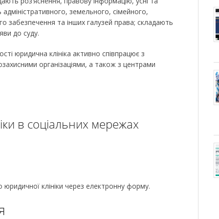
ають роз’яснення, правову інформацію, усні та
ь адміністративного, земельного, сімейного,
го забезпечення та інших галузей права; складають
яви до суду.
ості юридична клініка активно співпрацює з
захисними організаціями, а також з центрами
іки в соціальних мережах
 юридичної клініки через електронну форму.
я