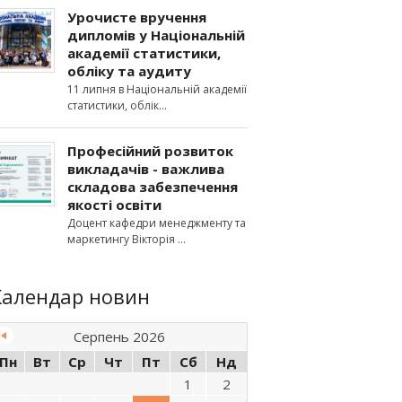
Урочисте вручення
дипломів у Національній
академії статистики,
обліку та аудиту
11 липня в Національній академії
статистики, облік
Професійний розвиток
викладачів - важлива
складова забезпечення
якості освіти
Доцент кафедри менеджменту та
маркетингу Вікторія
Календар новин
Серпень 2026
Пн
Вт
Ср
Чт
Пт
Сб
Нд
1
2