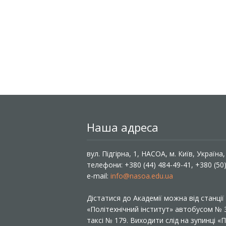
Наша адреса
вул. Підгірна, 1, НАСОА, м. Київ, Україна
телефони: +380 (44) 484-49-41, +380 (50
e-mail:
info@nasoa.edu.ua
Дістатися до Академії можна від станці
«Політехнічний інститут» автобусом №
таксі № 179. Виходити слід на зупинці 