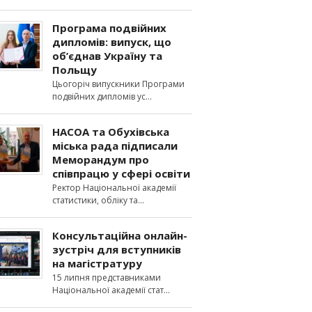
Програма подвійних
дипломів: випуск, що
об’єднав Україну та
Польщу
Цьогоріч випускники Програми
подвійних дипломів ус
НАСОА та Обухівська
міська рада підписали
Меморандум про
співпрацю у сфері освіти
Ректор Національної академії
статистики, обліку та
Консультаційна онлайн-
зустріч для вступників
на магістратуру
15 липня представниками
Національної академії стат