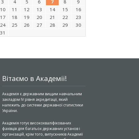
3
4
5
6
7
8
9
10
11
12
13
14
15
16
17
18
19
20
21
22
23
24
25
26
27
28
29
30
31
Вітаємо в Академії!
Академія є державним вищим навчальним
закладом IV рівня акредитації, який
належить до системи державної статистики
України.
Академія готує висококваліфікованих
фахівців для багатьох державних установ і
організацій, крім того, випускників Академії