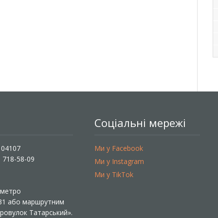
Соціальні мережі
, 04107
Ми у Facebook
) 718-58-09
Ми у Instagram
Ми у TikTok
ї метро
 31 або маршрутним
«Провулок Татарський».