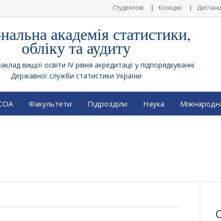
Студентові
Коледжі
Дистанц
нальна академія статистики,
обліку та аудиту
клад вищої освіти IV рівня акредитації у підпорядкуванні
Державної служби статистики України
АСОА
Факультети
Підрозділи
Наука
Міжнародна