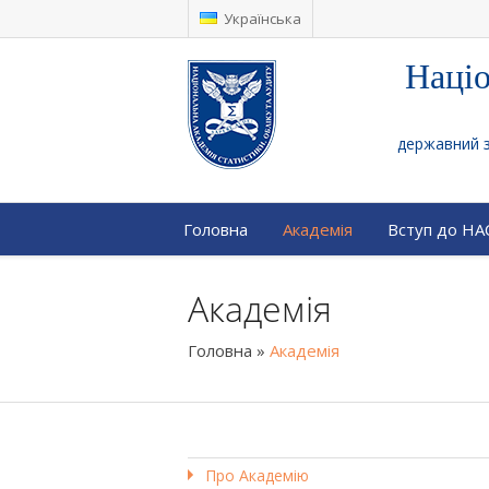
Українська
Націо
державний за
Головна
Академія
Вступ до Н
Академія
Головна
»
Академія
Про Академію