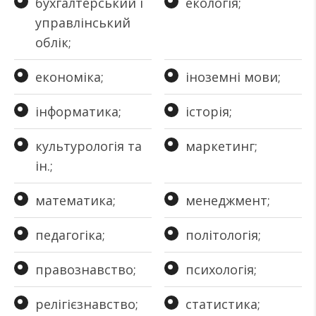
бухгалтерський і
екологія;
управлінський
облік;
економіка;
іноземні мови;
інформатика;
історія;
культурологія та
маркетинг;
ін.;
математика;
менеджмент;
педагогіка;
політологія;
правознавство;
психологія;
релігієзнавство;
статистика;