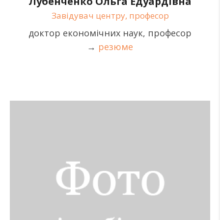
Лубенченко Ольга Едуардівна
Завідувач центру, професор
доктор економічних наук, професор
→
резюме