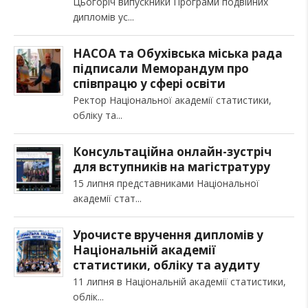
Цьогоріч випускники Програми подвійних
дипломів ус
НАСОА та Обухівська міська рада
підписали Меморандум про
співпрацю у сфері освіти
Ректор Національної академії статистики,
обліку та
Консультаційна онлайн-зустріч
для вступників на магістратуру
15 липня представниками Національної
академії стат
Урочисте вручення дипломів у
Національній академії
статистики, обліку та аудиту
11 липня в Національній академії статистики,
облік