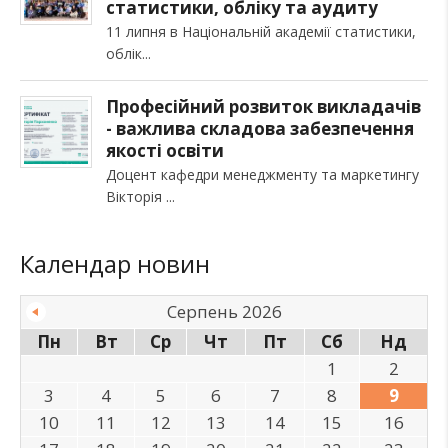
статистики, обліку та аудиту
11 липня в Національній академії статистики,
облік
Професійний розвиток викладачів
- важлива складова забезпечення
якості освіти
Доцент кафедри менеджменту та маркетингу
Вікторія
Календар новин
Серпень 2026
Пн
Вт
Ср
Чт
Пт
Сб
Нд
1
2
3
4
5
6
7
8
9
10
11
12
13
14
15
16