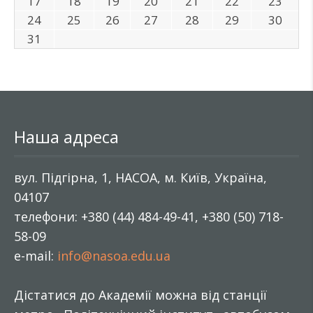
17
18
19
20
21
22
23
24
25
26
27
28
29
30
31
Наша адреса
вул. Підгірна, 1, НАСОА, м. Київ, Україна,
04107
телефони: +380 (44) 484-49-41, +380 (50) 718-
58-09
e-mail:
info@nasoa.edu.ua
Дістатися до Академії можна від станції