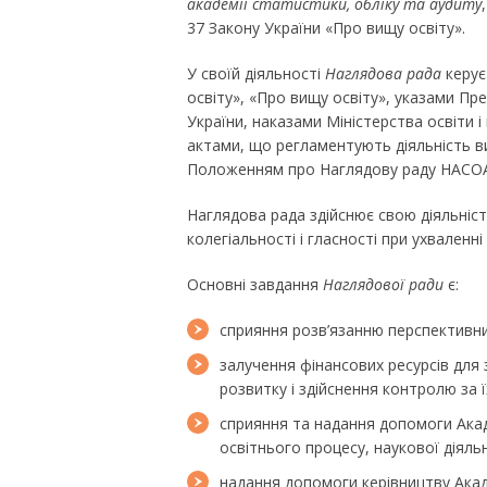
академії статистики, обліку та аудиту
37 Закону України «Про вищу освіту».
У своїй діяльності
Наглядова рада
керує
освіту», «Про вищу освіту», указами Пр
України, наказами Міністерства освіти 
актами, що регламентують діяльність 
Положенням про Наглядову раду НАСО
Наглядова рада здійснює свою діяльніс
колегіальності і гласності при ухваленні
Основні завдання
Наглядової ради
є:
сприяння розв’язанню перспективни
залучення фінансових ресурсів для 
розвитку і здійснення контролю за 
сприяння та надання допомоги Акад
освітнього процесу, наукової діяль
надання допомоги керівництву Акаде