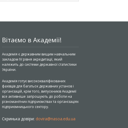
Вітаємо в Академії!
Академія є державним вищим навчальним
закладом IV рівня акредитації, який
належить до системи державної статистики
України.
Академія готує висококваліфікованих
фахівців для багатьох державних установ і
організацій, крім того, випускників Академії
все активніше запрошують до роботи на
різноманітних підприємствах та організаціях
підприємницького сектору.
Скринька довіри:
dovira@nasoa.edu.ua