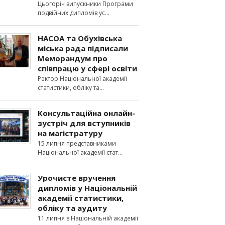
Цьогоріч випускники Програми
подвійних дипломів ус
НАСОА та Обухівська
міська рада підписали
Меморандум про
співпрацю у сфері освіти
Ректор Національної академії
статистики, обліку та
Консультаційна онлайн-
зустріч для вступників
на магістратуру
15 липня представниками
Національної академії стат
Урочисте вручення
дипломів у Національній
академії статистики,
обліку та аудиту
11 липня в Національній академії