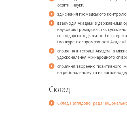
освіти і науки;
здійснення громадського контролю з
взаємодія Академії з державними о
науковою громадськістю, суспільно
господарської діяльності в інтереса
і конкурентоспроможності Академії
сприяння інтеграції Академії в між
удосконалення міжнародного співро
сприяння творенню позитивного імід
на регіональному та на загальноде
Склад
Склад Наглядової ради Національної