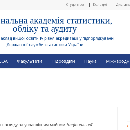
Студентові
Коледжі
Дистанц
нальна академія статистики,
обліку та аудиту
клад вищої освіти IV рівня акредитації у підпорядкуванні
Державної служби статистики України
АСОА
Факультети
Підрозділи
Наука
Міжнародна
я нагляду за управлінням майном
Національної