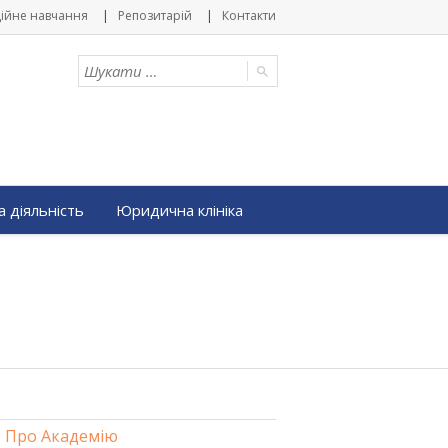
ійне навчання
Репозитарій
Контакти
 діяльність
Юридична клініка
Про Академію