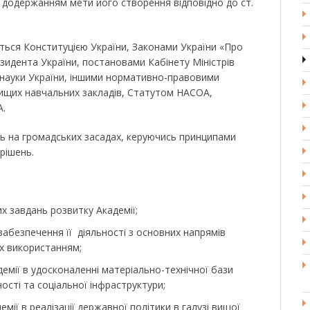
, додержанням мети його створення відповідно до ст.
ться Конституцією України, Законами України «Про
езидента України, постановами Кабінету Міністрів
і науки України, іншими нормативно-правовими
вищих навчальних закладів, Статутом НАСОА,
А.
ть на громадських засадах, керуючись принципами
 рішень.
х завдань розвитку Академії;
забезпечення її діяльності з основних напрямів
їх використанням;
емії в удосконаленні матеріально-технічної бази
ності та соціальної інфраструктури;
мії в реалізації державної політики в галузі вищої