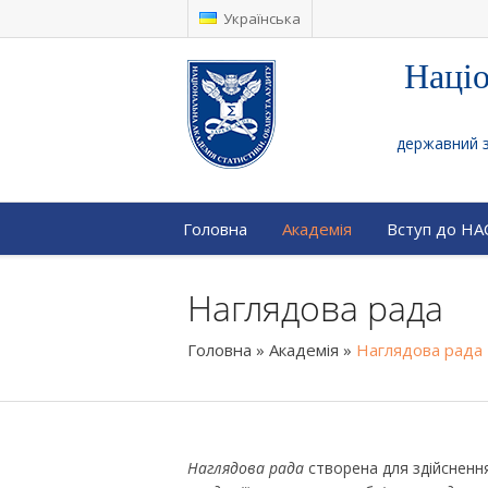
Українська
Націо
державний за
Головна
Академія
Вступ до Н
Наглядова рада
Головна
»
Академія
»
Наглядова рада
Наглядова рада
створена для здійсненн