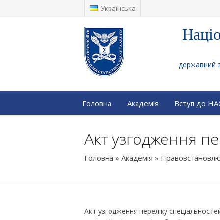
Українська
Націо
державний за
Головна
Академія
Вступ до Н
Акт узгодження пе
Головна
»
Академія
»
Правовстановлю
Акт узгодження переліку спеціальностей