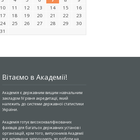
10
11
12
13
14
15
16
17
18
19
20
21
22
23
24
25
26
27
28
29
30
31
Вітаємо в Академії!
Академія є державним вищим навчальним
закладом IV рівня акредитації, який
належить до системи державної статистики
України.
Академія готує висококваліфікованих
фахівців для багатьох державних установ і
організацій, крім того, випускників Академії
все активніше запрошують до роботи на