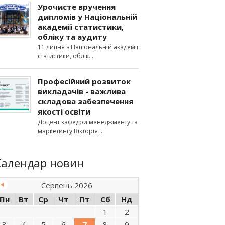
Урочисте вручення
дипломів у Національній
академії статистики,
обліку та аудиту
11 липня в Національній академії
статистики, облік
Професійний розвиток
викладачів - важлива
складова забезпечення
якості освіти
Доцент кафедри менеджменту та
маркетингу Вікторія
Календар новин
Серпень 2026
Пн
Вт
Ср
Чт
Пт
Сб
Нд
1
2
3
4
5
6
7
8
9