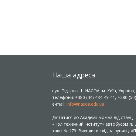
Наша адреса
вул. Підгірна, 1, НАСОА, м. Київ, Україна
телефони: +380 (44) 484-49-41, +380 (50
e-mail:
info@nasoa.edu.ua
Дістатися до Академії можна від станці
«Політехнічний інститут» автобусом №
таксі № 179. Виходити слід на зупинці 