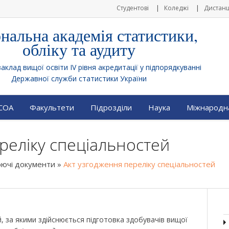
Студентові
Коледжі
Дистанц
нальна академія статистики,
обліку та аудиту
клад вищої освіти IV рівня акредитації у підпорядкуванні
Державної служби статистики України
АСОА
Факультети
Підрозділи
Наука
Міжнародна
реліку спеціальностей
ючі документи
»
Акт узгодження переліку спеціальностей
, за якими здійснюється підготовка здобувачів вищої