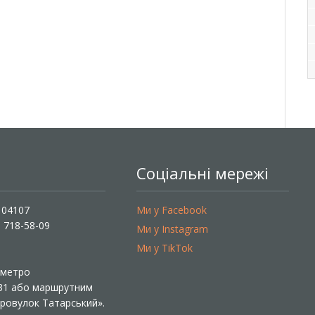
Соціальні мережі
, 04107
Ми у Facebook
) 718-58-09
Ми у Instagram
Ми у TikTok
ї метро
 31 або маршрутним
«Провулок Татарський».