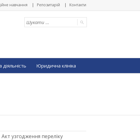
ійне навчання
Репозитарій
Контакти
 діяльність
Юридична клініка
Акт узгодження переліку