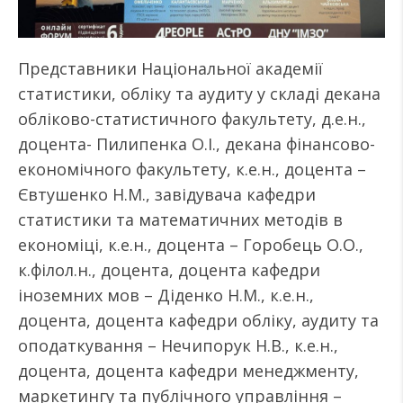
Представники Національної академії
статистики, обліку та аудиту у складі декана
обліково-статистичного факультету, д.е.н.,
доцента- Пилипенка О.І., декана фінансово-
економічного факультету, к.е.н., доцента –
Євтушенко Н.М., завідувача кафедри
статистики та математичних методів в
економіці, к.е.н., доцента – Горобець О.О.,
к.філол.н., доцента, доцента кафедри
іноземних мов – Діденко Н.М., к.е.н.,
доцента, доцента кафедри обліку, аудиту та
оподаткування – Нечипорук Н.В., к.е.н.,
доцента, доцента кафедри менеджменту,
маркетингу та публічного управління –