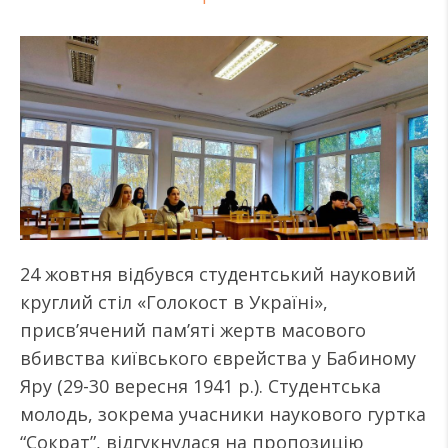
24 жовтня відбувся студентський науковий
круглий стіл «Голокост в Україні»,
присвʼячений памʼяті жертв масового
вбивства київського єврейства у Бабиному
Яру (29-30 вересня 1941 р.). Студентська
молодь, зокрема учасники наукового гуртка
“Сократ”, відгукнулася на пропозицію