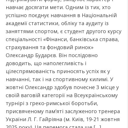
навчає досягати мети. Одним із тих, хто
успішно поєднує навчання в Національній
академії статистики, обліку та аудиту із
заняттями спортом, є студент другого курсу
спеціальності «Фінанси, банківська справа,
страхування та фондовий ринок»
Олександр Бударєв. Він послідовно
доводить, що наполегливість і
цілеспрямованість приносять успіх як у
навчанні, так і на спортивному килимі. У
жовтні Олександр здобув почесне 3 місце у
своїй ваговій категорії на Всеукраїнському
турнірі з греко-римської боротьби,
присвяченому пам’яті заслуженого тренера
України Л. Г. Гайріяна (м. Київ, 19-21 жовтня
2025 року). Ця перемога стала ще […]