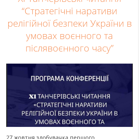
“Стратегічні наративи
релігійної безпеки України в
умовах воєнного та
післявоєнного часу”
27 жовтня здобувачка першого