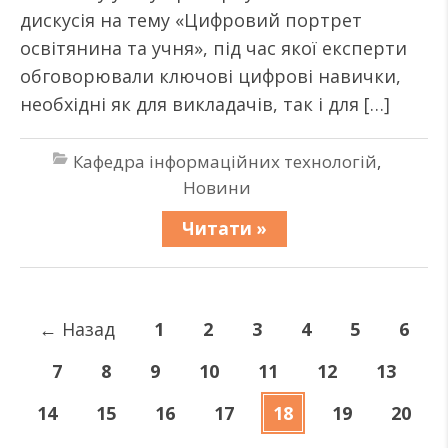
дискусія на тему «Цифровий портрет
освітянина та учня», під час якої експерти
обговорювали ключові цифрові навички,
необхідні як для викладачів, так і для […]
Кафедра інформаційних технологій
,
Новини
Читати »
←
Назад
1
2
3
4
5
6
7
8
9
10
11
12
13
14
15
16
17
18
19
20