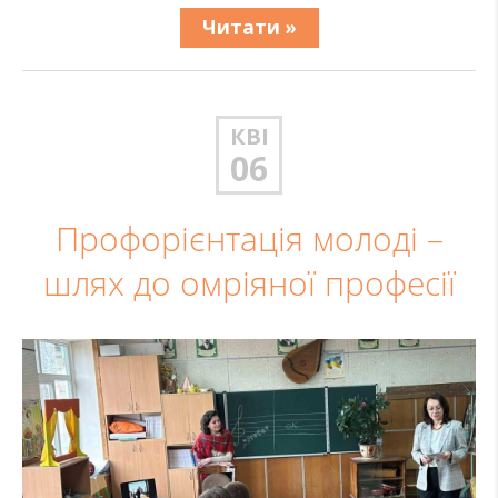
Читати »
КВІ
06
Профорієнтація молоді –
шлях до омріяної професії