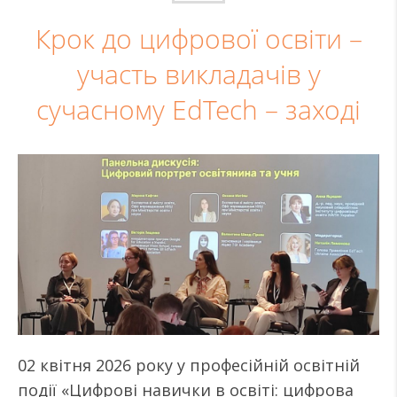
Крок до цифрової освіти –
участь викладачів у
сучасному EdTech – заході
02 квітня 2026 року у професійній освітній
події «Цифрові навички в освіті: цифрова