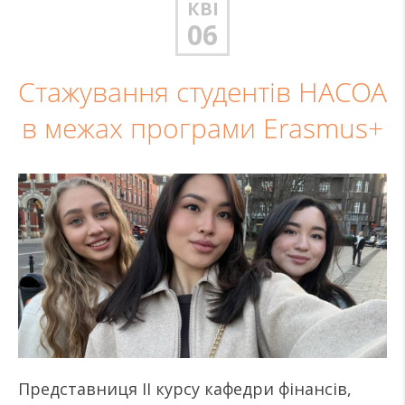
КВІ
06
Стажування студентів НАСОА
в межах програми Erasmus+
Представниця ІІ курсу кафедри фінансів,