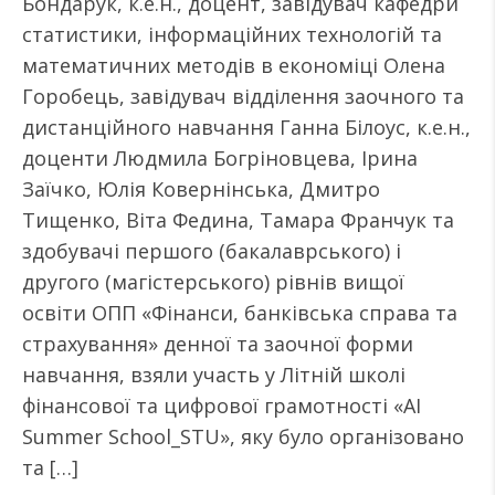
Бондарук, к.е.н., доцент, завідувач кафедри
статистики, інформаційних технологій та
математичних методів в економіці Олена
Горобець, завідувач відділення заочного та
дистанційного навчання Ганна Білоус, к.е.н.,
доценти Людмила Богріновцева, Ірина
Заїчко, Юлія Ковернінська, Дмитро
Тищенко, Віта Федина, Тамара Франчук та
здобувачі першого (бакалаврського) і
другого (магістерського) рівнів вищої
освіти ОПП «Фінанси, банківська справа та
страхування» денної та заочної форми
навчання, взяли участь у Літній школі
фінансової та цифрової грамотності «AI
Summer School_STU», яку було організовано
та […]