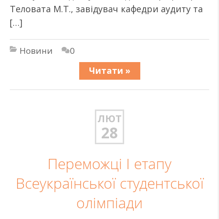
Теловата М.Т., завідувач кафедри аудиту та
[…]
Новини
0
Читати »
ЛЮТ
28
Переможці І етапу
Всеукраїнської студентської
олімпіади