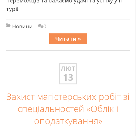
переможців та бажаємо удачі та успіху у ІІ
турі!
Новини
0
Читати »
ЛЮТ
13
Захист магістерських робіт зі
спеціальностей «Облік і
оподаткування»