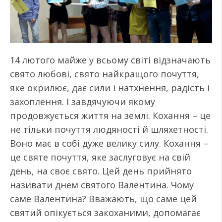
14 лютого майже у всьому світі відзначають
свято любові, свято найкращого почуття,
яке окрилює, дає сили і натхнення, радість і
захоплення. І завдячуючи якому
продовжується життя на землі. Кохання – це
не тільки почуття людяності й шляхетності.
Воно має в собі дуже велику силу. Кохання –
це святе почуття, яке заслуговує на свій
день, на своє свято. Цей день прийнято
називати днем святого Валентина. Чому
саме Валентина? Вважають, що саме цей
святий опікується закоханими, допомагає