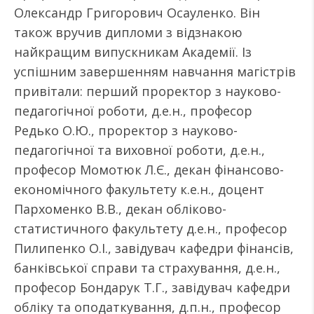
Олександр Григорович Осауленко. Він
також вручив дипломи з відзнакою
найкращим випускникам Академії. Із
успішним завершенням навчання магістрів
привітали: перший проректор з науково-
педагогічної роботи, д.е.н., професор
Редько О.Ю., проректор з науково-
педагогічної та виховної роботи, д.е.н.,
професор Момотюк Л.Є., декан фінансово-
економічного факультету к.е.н., доцент
Пархоменко В.В., декан обліково-
статистичного факультету д.е.н., професор
Пилипенко О.І., завідувач кафедри фінансів,
банківської справи та страхування, д.е.н.,
професор Бондарук Т.Г., завідувач кафедри
обліку та оподаткування, д.п.н., професор