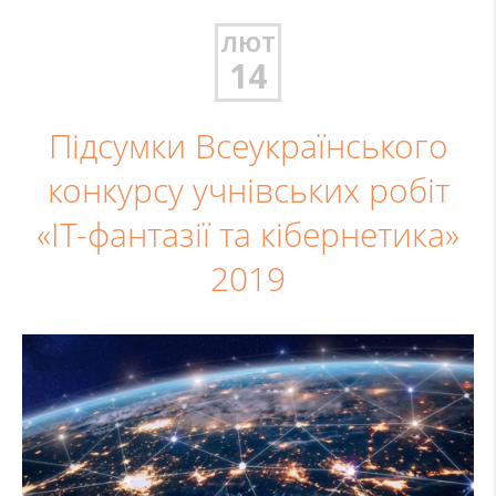
ЛЮТ
14
Підсумки Всеукраїнського
конкурсу учнівських робіт
«IT-фантазії та кібернетика»
2019