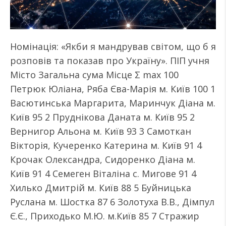
Номінація: «Якби я мандрував світом, що б я
розповів та показав про Україну». ПІП учня
Місто Загальна сума Місце Σ max 100
Петрюк Юліана, Ряба Єва-Марія м. Київ 100 1
Васютинська Маргарита, Маринчук Діана м.
Київ 95 2 Пруднікова Даната м. Київ 95 2
Вернигор Альона м. Київ 93 3 Самоткан
Вікторія, Кучеренко Катерина м. Київ 91 4
Крочак Олександра, Сидоренко Діана м.
Київ 91 4 Семеген Віталіна с. Мигове 91 4
Хилько Дмитрій м. Київ 88 5 Буйницька
Руслана м. Шостка 87 6 Золотуха В.В., Дімпул
Є.Є., Приходько М.Ю. м.Київ 85 7 Стражир