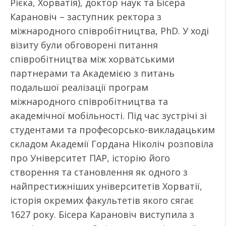
Рієка, Хорватія), доктор наук та Бісера
Карановіч – заступник ректора з
міжнародного співробітництва, PhD. У ході
візиту були обговорені питання
співробітництва між хорватськими
партнерами та Академією з питань
подальшої реалізації програм
міжнародного співробітництва та
академічної мобільності. Під час зустрічі зі
студентами та професорсько-викладацьким
складом Академії Гордана Ніколіч розповіла
про Університет ПАР, історію його
створення та становлення як одного з
найпрестижніших університетів Хорватії,
історія окремих факультетів якого сягає
1627 року. Бісера Карановіч виступила з