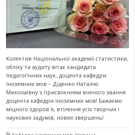
Колектив Національної академії статистики,
обліку та аудиту вітає кандидата
педагогічних наук, доцента кафедри
іноземних мов – Діденко Наталію
Миколаївну з присвоєнням вченого звання
доцента кафедри іноземних мов! Бажаємо
міцного здоров´я, втілення усіх творчих і
наукових задумів, нових звершень!
Кафедра іноземних мов
,
Новини