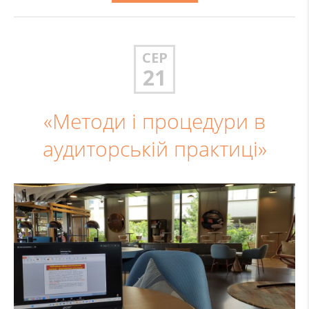
СЕР
21
«Методи і процедури в
аудиторській практиці»