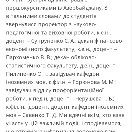
першокурсниками із Азербайджану. З
вітальними словами до студентів
звернулися проректор з науково-
педагогічної та виховної роботи, к.е.н.,
доцент – Супруненко С. А.; декан фінансово-
економічного факультету, к.е.н., доцент –
Пархоменко В. В.; декан обліково-
статистичного факультету, д.е.н., доцент –
Пилипенко О. І.; завідувач кафедри
іноземних мов, к.філ.н. – Горюнова М. М.;
завідувач відділу профорієнтаційної
роботи, к.пед.н, доцент – Черушєва Г. Б.;
к.філ. н., доцент, доцент кафедри іноземних
мов – Савенко Т. Д. Ми вдячні всім, хто взяв
участь у цій важливій події, і сподіваємося,
що отримана інформація допоможе вам