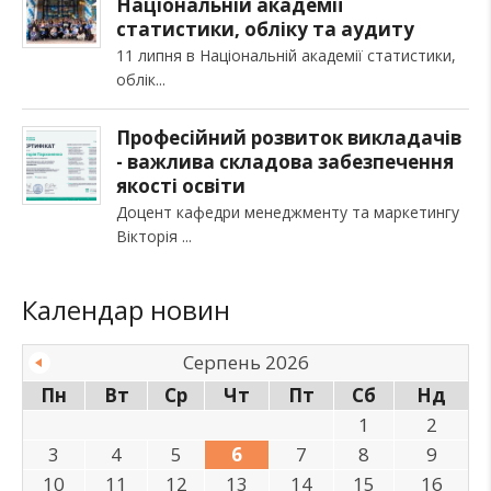
Національній академії
статистики, обліку та аудиту
11 липня в Національній академії статистики,
облік
Професійний розвиток викладачів
- важлива складова забезпечення
якості освіти
Доцент кафедри менеджменту та маркетингу
Вікторія
Календар новин
Серпень 2026
Пн
Вт
Ср
Чт
Пт
Сб
Нд
1
2
3
4
5
6
7
8
9
10
11
12
13
14
15
16