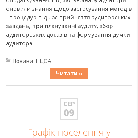
оподаткування. Під час вебінару аудитори
оновили знання щодо застосування методів
і процедур під час прийняття аудиторських
завдань, при плануванні аудиту, зборі
аудиторських доказів та формування думки
аудитора.
Новини
,
НЦОА
Читати »
СЕР
09
Графік поселення у