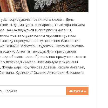
 усіх поціновувачів поетичного слова – День
о поета, драматурга, сценариста та актора Вільяма
ку в НАСОА відбулися Шекспірівські читання,
емних мов та студентським науковим гуртком
ості заходу поринули в епоху правління Єлизавети І
рив Великий Майстер. Студентки І курсу Фінансово-
вощенко Аліна та Тимощук Лілія приготували
 творчий шлях поета. Проникливо пролунали сонети
та у перекладі Дмитра Паламарчука у виконанні
ї, Жмудь Дарії, Круглякова Артема, Касьян Ангеліни,
Світлани, Курінської Оксани, Антонович Єлизавети,
в
,
Новини
Читати »