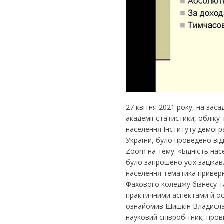
27 квітня 2021 року, на зас
академії статистики, обліку
населення Інституту демогра
України, було проведено ві
Zoom на тему: «Бідність насе
було запрошено усіх заціка
населення тематика приверну
Фахового коледжу бізнесу т
практичними аспектами й ос
ознайомив Шишкін Владислав
науковий співробітник, пров