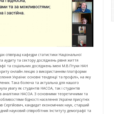
адах співпраці кафедри статистики Національної
 та аудиту та сектору досліджень рівня життя
фії та соціальних досліджень імені М.В.Птухи НАН
дкриту онлайн лекцію з використанням платформи
лення України: основні тенденції та профілі», на яку
влених. Така болюча та актуальна для нашого
ла увагу як студентів НАСОА, так і студентів
а аналітики НАСОА. З основними теоретичними та
обливостями бідності населення України присутніх
 Сергійович, кандидат економічних наук, старший
ідний науковий співробітник Інституту демографії та