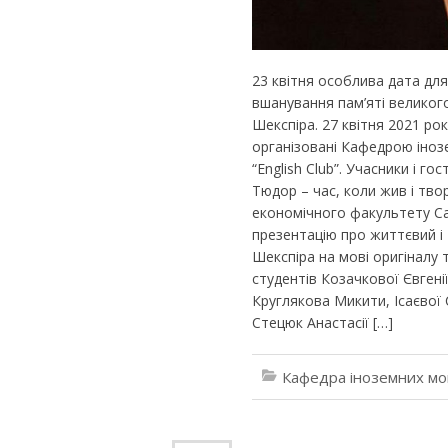
23 квітня особлива дата для
вшанування пам’яті великог
Шекспіра. 27 квітня 2021 ро
організовані Кафедрою іноз
“English Club”. Учасники і г
Тюдор – час, коли жив і тво
економічного факультету Са
презентацію про життєвий і
Шекспіра на мові оригіналу 
студентів Козачкової Євгені
Круглякова Микити, Ісаєвої 
Стецюк Анастасії […]
Кафедра іноземних мо