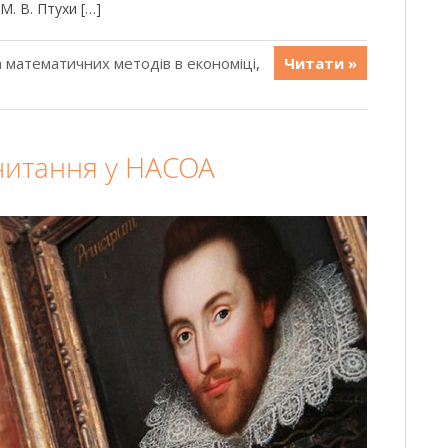
М. В. Птухи […]
 математичних методів в економіці
,
Читати »
 читання у НАСОА