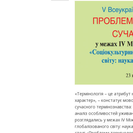
«Термінологія – це атрибут 
характер», – констатує мово
сучасного термінознавства: 
аналіз особливостей уживання
розглядались у межах ІV Мі
глобалізованого світу: наука
столі «Проблеми термінологі