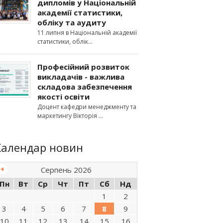
дипломів у Національній
академії статистики,
обліку та аудиту
11 липня в Національній академії
статистики, облік
Професійний розвиток
викладачів - важлива
складова забезпечення
якості освіти
Доцент кафедри менеджменту та
маркетингу Вікторія
Календар новин
Серпень 2026
Пн
Вт
Ср
Чт
Пт
Сб
Нд
1
2
3
4
5
6
7
8
9
10
11
12
13
14
15
16