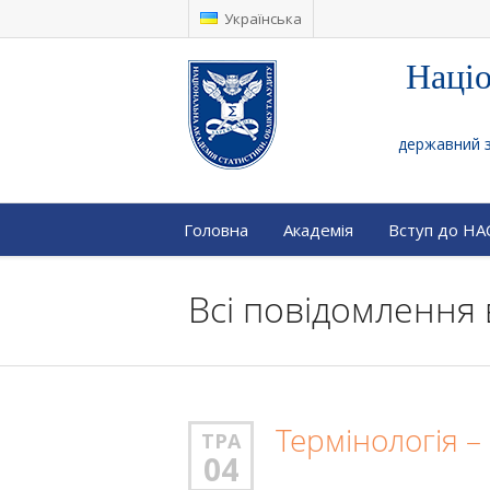
Українська
Націо
державний за
Головна
Академія
Вступ до Н
Всі повідомлення 
Термінологія –
ТРА
04