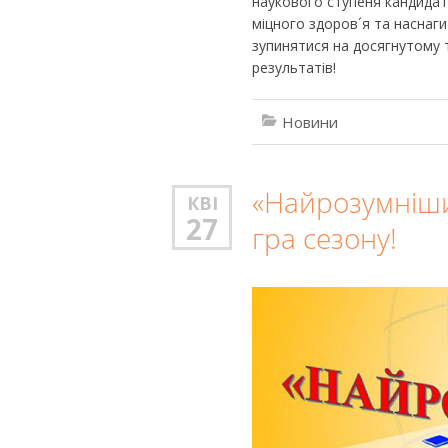
наукового ступеня кандидат
міцного здоров´я та наснаг
зупинятися на досягнутому 
результатів!
Новини
«Найрозумніши
КВІ
27
гра сезону!