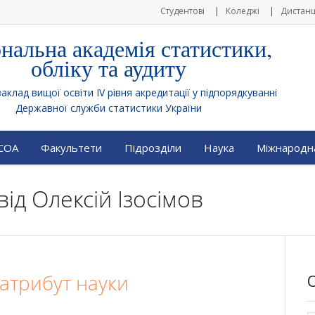
Студентові
Коледжі
Дистанц
нальна академія статистики,
обліку та аудиту
клад вищої освіти IV рівня акредитації у підпорядкуванні
Державної служби статистики України
АСОА
Факультети
Підрозділи
Наука
Міжнародна
від
Олексій Ізосімов
 атрибут науки