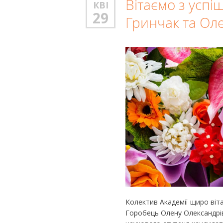
Вітаємо з усп
КВІ
29
Гринчак та Ол
Колектив Академії щиро віта
Горобець Олену Олександрів