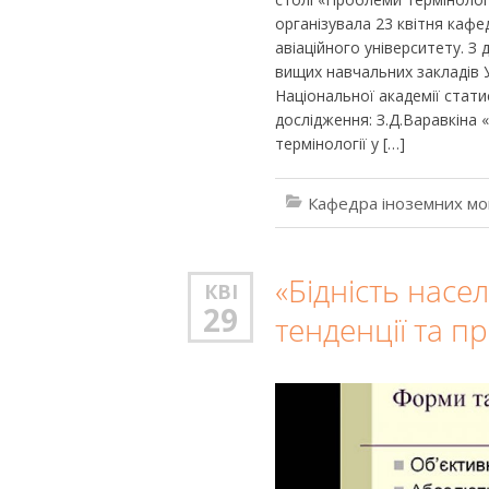
організувала 23 квітня кафе
авіаційного університету. З
вищих навчальних закладів У
Національної академії статис
дослідження: З.Д.Варавкіна 
термінології у […]
Кафедра іноземних мо
«Бідність насе
КВІ
29
тенденції та пр