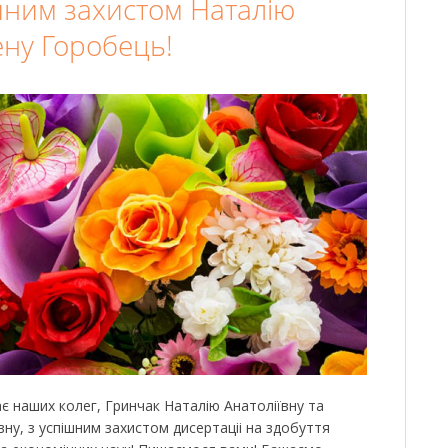
ішним захистом Наталію
ену Горобець!
є наших колег, Гринчак Наталію Анатоліївну та
ну, з успішним захистом дисертаціі на здобуття