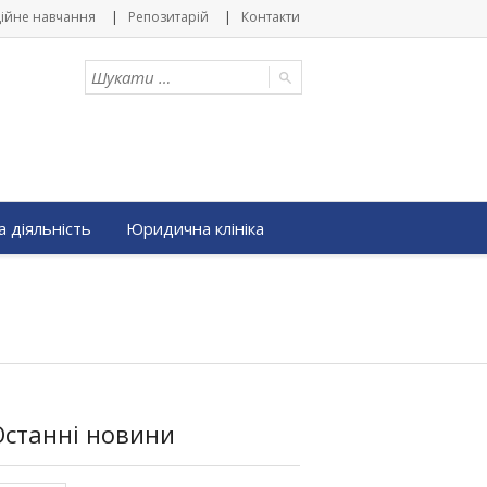
ійне навчання
Репозитарій
Контакти
 діяльність
Юридична клініка
Останні новини