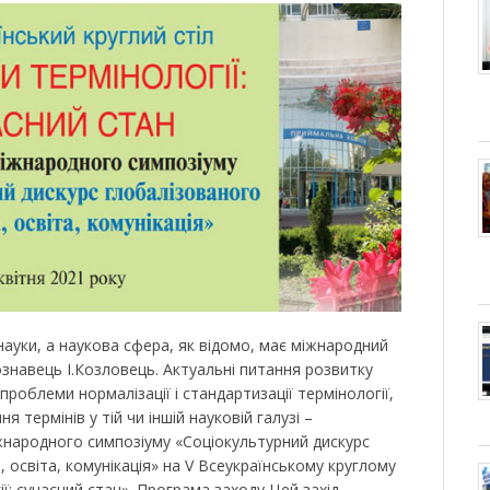
науки, а наукова сфера, як відомо, має міжнародний
знавець І.Козловець. Актуальні питання розвитку
проблеми нормалізації і стандартизації термінології,
 термінів у тій чи іншій науковій галузі –
жнародного симпозіуму «Соціокультурний дискурс
, освіта, комунікація» на V Всеукраїнському круглому
ї: сучасний стан». Програма заходу Цей захід