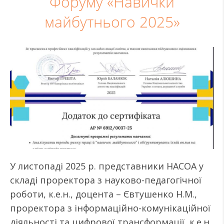
Форуму «Навички
майбутнього 2025»
У листопаді 2025 р. представники НАСОА у
складі проректора з науково-педагогічної
роботи, к.е.н., доцента – Євтушенко Н.М.,
проректора з інформаційно-комунікаційної
діяльності та цифрової трансформації, к.е.н.,