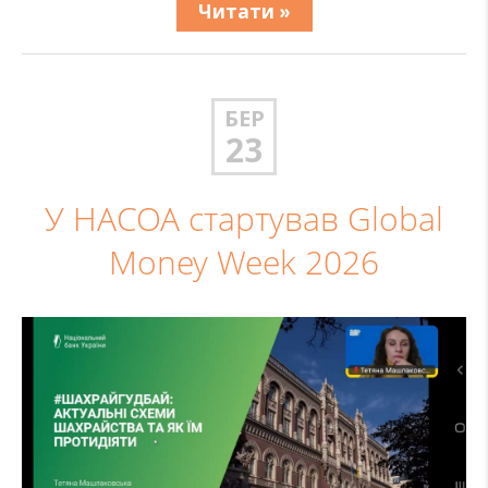
Читати »
БЕР
23
У НАСОА стартував Global
Money Week 2026