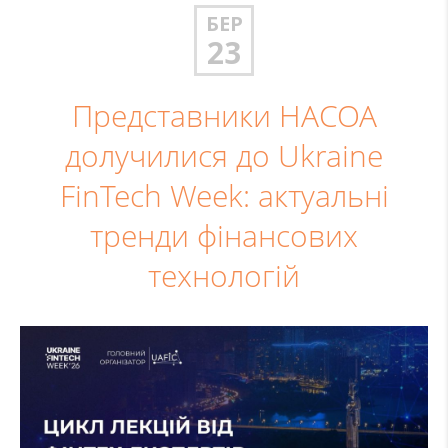
БЕР
23
Представники НАСОА
долучилися до Ukraine
FinTech Week: актуальні
тренди фінансових
технологій