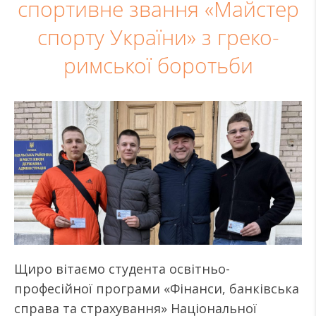
спортивне звання «Майстер
спорту України» з греко-
римської боротьби
Щиро вітаємо студента освітньо-
професійної програми «Фінанси, банківська
справа та страхування» Національної