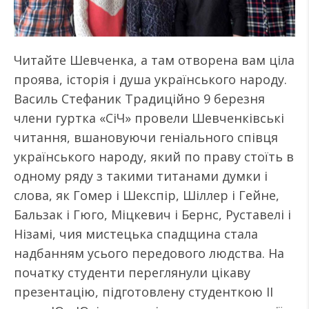
Читайте Шевченка, а там отворена вам ціла
проява, історія і душа українського народу.
Василь Стефаник Традиційно 9 березня
члени гуртка «СіЧ» провели Шевченківські
читання, вшановуючи геніального співця
українського народу, який по праву стоїть в
одному ряду з такими титанами думки і
слова, як Гомер і Шекспір, Шіллер і Гейне,
Бальзак і Гюго, Міцкевич і Бернс, Руставелі і
Нізамі, чия мистецька спадщина стала
надбанням усього передового людства. На
початку студенти переглянули цікаву
презентацію, підготовлену студенткою ІІ