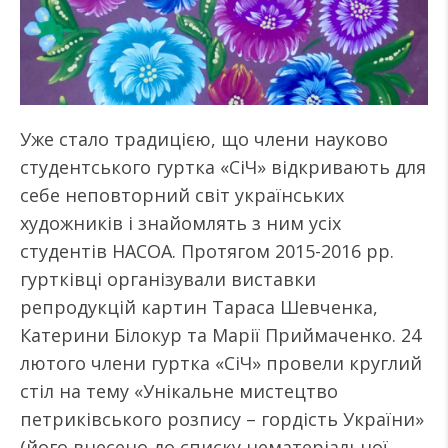
Уже стало традицією, що члени науково
студентського гуртка «СіЧ» відкривають для
себе неповторний світ українських
художників і знайомлять з ним усіх
студентів НАСОА. Протягом 2015-2016 рр.
гуртківці організували виставки
репродукцій картин Тараса Шевченка,
Катерини Білокур та Марії Приймаченко. 24
лютого члени гуртка «СіЧ» провели круглий
стіл на тему «Унікальне мистецтво
петриківського розпису – гордість України»
(його внесено до списку нематеріальної