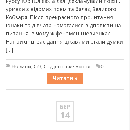
курсу Юр Юлією, а далі декламували поезії,
уривки з відомих поем та балад Великого
Кобзаря. Після прекрасного прочитання
юнаки та дівчата намагалися відповісти на
питання, в чому ж феномен Шевченка?
Наприкінці засідання цікавими стали думки
[…]
Новини
,
СіЧ
,
Студентське життя
0
Читати »
БЕР
14