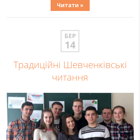
Читати »
БЕР
14
Традиційні Шевченківські
читання