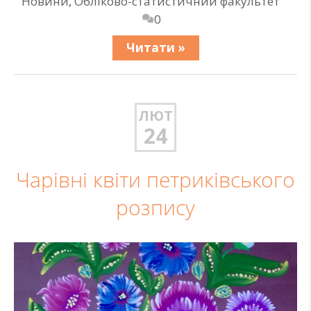
Новини
,
Обліково-статистичний факультет
0
Читати »
ЛЮТ
24
Чарівні квіти петриківського
розпису