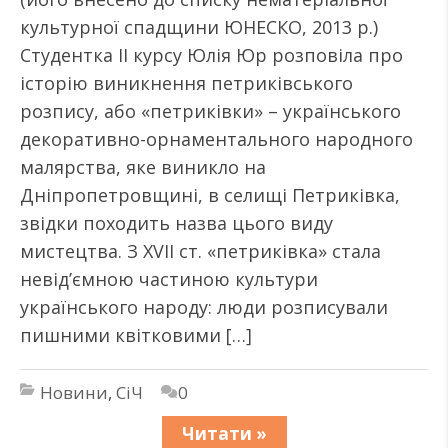
культурної спадщини ЮНЕСКО, 2013 р.)
Студентка II курсу Юлія Юр розповіла про
історію виникнення петриківського
розпису, або «петриківки» – українського
декоративно-орнаментального народного
малярства, яке виникло на
Дніпропетровщині, в селищі Петриківка,
звідки походить назва цього виду
мистецтва. З XVII ст. «петриківка» стала
невід’ємною частиною культури
українського народу: люди розписували
пишними квітковими […]
Новини
,
СіЧ
0
Читати »