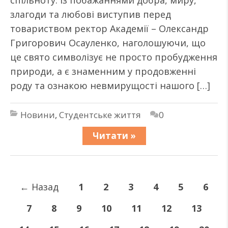
спільноту. Із побажаннями добра, миру,
злагоди та любові виступив перед
товариством ректор Академії – Олександр
Григорович Осауленко, наголошуючи, що
це свято символізує не просто пробудження
природи, а є знаменним у продовженні
роду та ознакою невмирущості нашого […]
Новини
,
Студентське життя
0
Читати »
←
Назад
1
2
3
4
5
6
7
8
9
10
11
12
13