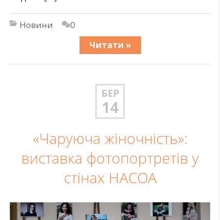
Новини
0
Читати »
БЕР
14
«Чаруюча жіночність»:
виставка фотопортретів у
стінах НАСОА