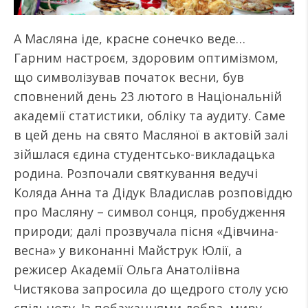
А Масляна іде, красне сонечко веде…
Гарним настроєм, здоровим оптимізмом,
що символізував початок весни, був
сповнений день 23 лютого в Національній
академії статистики, обліку та аудиту. Саме
в цей день на свято Масляної в актовій залі
зійшлася єдина студентсько-викладацька
родина. Розпочали святкування ведучі
Коляда Анна та Дідук Владислав розповіддю
про Масляну – символ сонця, пробудження
природи; далі прозвучала пісня «Дівчина-
весна» у виконанні Майструк Юлії, а
режисер Академії Ольга Анатоліівна
Чистякова запросила до щедрого столу усю