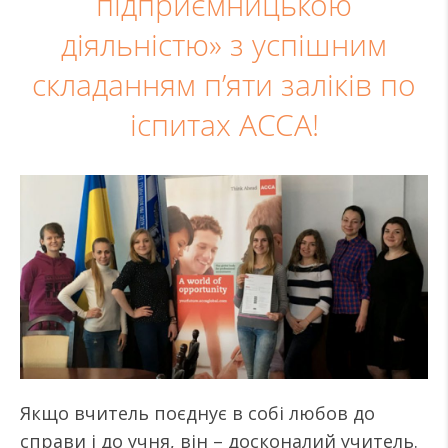
підприємницькою
діяльністю» з успішним
складанням п’яти заліків по
іспитах АССА!
Якщо вчитель поєднує в собі любов до
справи і до учня, він – досконалий учитель.