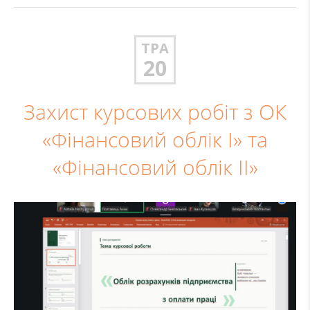
ТРА
20
Захист курсових робіт з ОК
«Фінансовий облік I» та
«Фінансовий облік II»