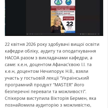
22 квітня 2026 року здобувачі вищої освіти
кафедри обліку, аудиту та оподаткування
НАСОА разом з викладачами кафедри, а
саме: к.е.н, доцентом Афанас’євою І.І. та
к.е.н, доцентом Нечипорук Н.В., взяли
участь у гостьовій лекції “Український
програмний продукт “MASTER” його
безперечні переваги та можливості”.
Спікером виступила Вікторія Бермен, яка
познайомила аудиторію з можливістю,