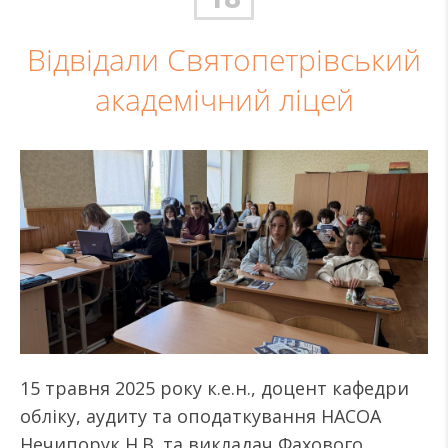
Відвідали Святопетрівський
академічний ліцей
15 травня 2025 року к.е.н., доцент кафедри
обліку, аудиту та оподаткування НАСОА
Нечипорук Н.В. та викладач Фахового