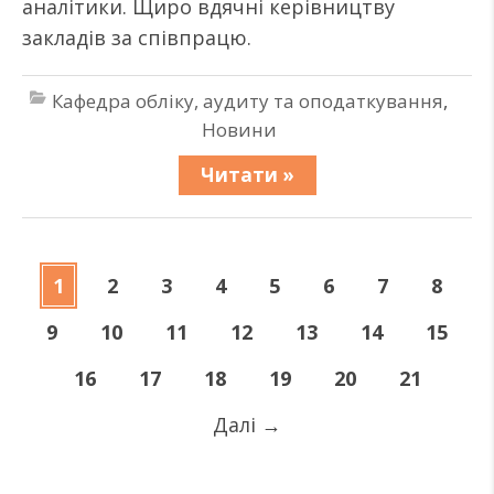
аналітики. Щиро вдячні керівництву
закладів за співпрацю.
Кафедра обліку, аудиту та оподаткування
,
Новини
Читати »
1
2
3
4
5
6
7
8
9
10
11
12
13
14
15
16
17
18
19
20
21
Далі
→