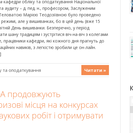
чем кафедри обліку та оподаткування Національної
та аудиту – д. пед. н., професором, Заслуженим
и Теловатою Марією Теодозіївною було проведено
 режимі, але у вишиванках, бо в цей день (вже 15
світній День вишиванки. Безперечно, у період
ти шану традиціям і зустрітися віч-на-віч з колегами
, працівники кафедри, які кожного дня прагнуть до
ційних навиків, з легкістю зробили це он-лайн.
]
у та оподаткування
Читати »
ОА продовжують
изові місця на конкурсах
аукових робіт і отримувати