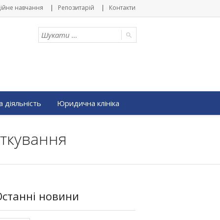
ійне навчання
Репозитарій
Контакти
 діяльність
Юридична клініка
даткування
Останні новини