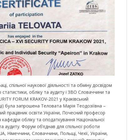
аці, спільної наукової діяльності та обміну досвідом
 статистики, обліку та аудиту і ЗВО Словаччини та
ECURITY FORUM KRAKOV-2021 у Краківський
щі) була запрошена Теловата Марія Теодозіївна –
ний працівник освіти України, Почесний професор
ач кафедри обліку та оподаткування Національної
 та аудиту. Форум об’єднав для спільної роботи
ША, Німеччини, Словаччини, Польщі, Чехії, України,