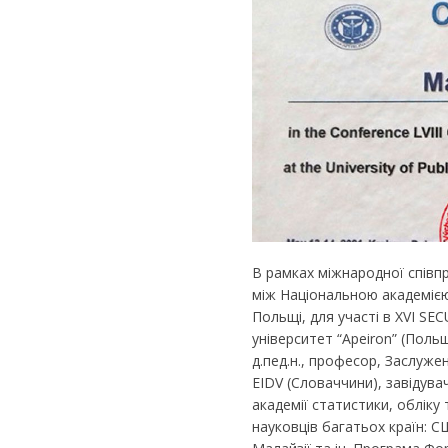
В рамках міжнародної співпр
між Національною академією
Польщі, для участі в XVI S
університет “Apeiron” (Поль
д.пед.н., професор, Заслуже
EIDV (Словаччини), завідув
академії статистики, обліку
науковців багатьох країн: С