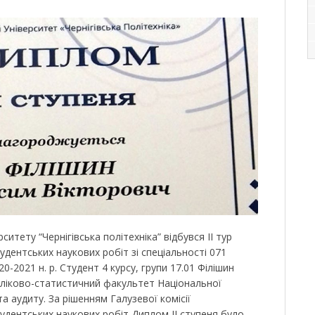
ситету “Чернігівська політехніка” відбувся ІІ тур
удентських наукових робіт зі спеціальності 071
20-2021 н. р. Студент 4 курсу, групи 17.01 Філішин
ліково-статистичний факультет Національної
та аудиту. За рішенням Галузевої комісії
удентських наукових робіт Диплом II ступеня було