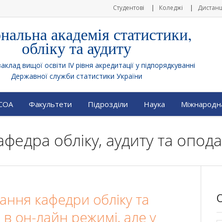
Студентові
Коледжі
Дистанц
нальна академія статистики,
обліку та аудиту
клад вищої освіти IV рівня акредитації у підпорядкуванні
Державної служби статистики України
АСОА
Факультети
Підрозділи
Наука
Міжнародна
Кафедра обліку, аудиту та опо
дання кафедри обліку та
в он-лайн режимі, але у