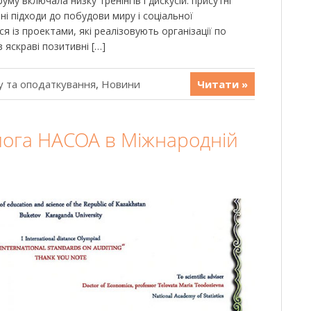
уму включала низку тренінгів і дискусій: присутні
ні підходи до побудови миру і соціальної
я із проектами, які реалізовують організації по
 яскраві позитивні […]
у та оподаткування
,
Новини
Читати »
ога НАСОА в Міжнародній