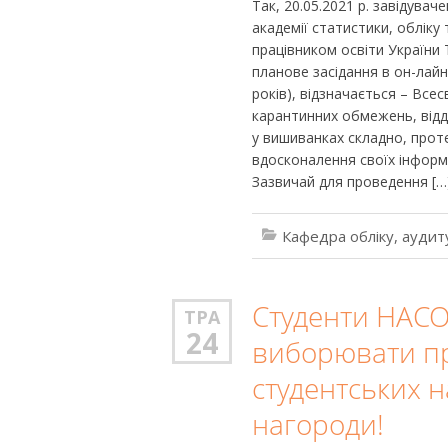
Так, 20.05.2021 р. завідува
академії статистики, обліку 
працівником освіти Україн
планове засідання в он-лайн
років), відзначається – Все
карантинних обмежень, відда
у вишиванках складно, проте
вдосконалення своїх інформа
Зазвичай для проведення […
Кафедра обліку, аудит
Студенти НАС
ТРА
24
виборювати пр
студентських н
нагороди!