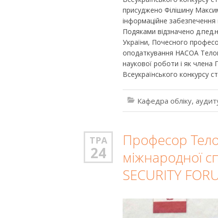
присуджено Філішину Максим
інформаційне забезпечення 
Подяками відзначено д.пед.н
України, Почесного професо
оподаткування НАСОА Телова
наукової роботи і як члена Г
Всеукраїнського конкурсу ст
Кафедра обліку, аудит
Професор Телов
ТРА
24
міжнародної сп
SECURITY FOR