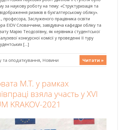
у за наукову роботу на тему: «Структуризація та
відображення ризиків в бухгалтерському обліку».
., професора, Заслуженого працівника освіти
ра EIDV Словаччини, завідувача кафедри обліку та
ту Марію Теодозіївну, як керівника студентської
алузевої конкурсної комісії у проведенні ІІ туру
удентських […]
у та оподаткування
,
Новини
Читати »
ата М.Т. у рамках
івпраці взяла участь у XVI
UM KRAKOV-2021