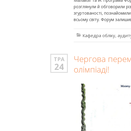
Малайзії та ін. Програма Фор
розглянули й обговорили різ
згуртованості, познайомилис
всьому світу. Форум залишив
Кафедра обліку, аудит
Чергова перем
ТРА
24
олімпіаді!