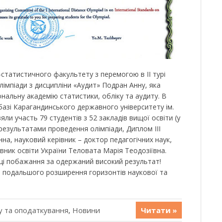
-статистичного факультету з перемогою в ІІ турі
імпіади з дисципліни «Аудит» Подран Анну, яка
нальну академію статистики, обліку та аудиту. В
 базі Карагандинського державного університету ім.
зяли участь 79 студентів з 52 закладів вищої освіти (у
 результатами проведення олімпіади, Диплом ІІI
а, науковий керівник – доктор педагогічних наук,
вник освіти України Теловата Марія Теодозіївна.
щі побажання за одержаний високий результат!
 подальшого розширення горизонтів наукової та
у та оподаткування
,
Новини
Читати »