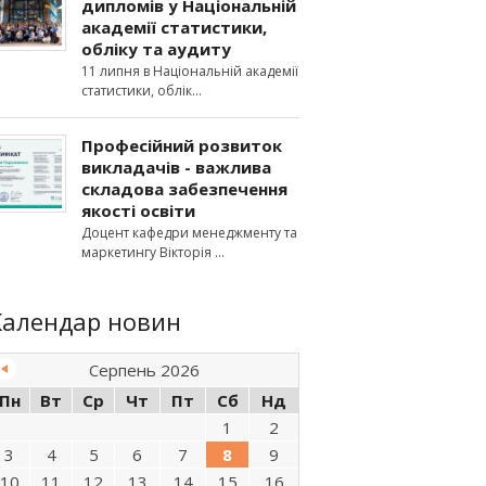
дипломів у Національній
академії статистики,
обліку та аудиту
11 липня в Національній академії
статистики, облік
Професійний розвиток
викладачів - важлива
складова забезпечення
якості освіти
Доцент кафедри менеджменту та
маркетингу Вікторія
Календар новин
Серпень 2026
Пн
Вт
Ср
Чт
Пт
Сб
Нд
1
2
3
4
5
6
7
8
9
10
11
12
13
14
15
16