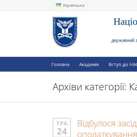
Українська
Націо
державний за
Головна
Академія
Вступ до Н
Архіви категорії: 
Відбулося засі
ТРА
24
оподаткування 