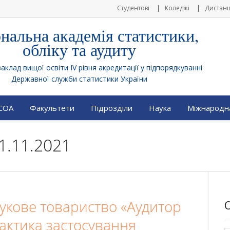
Студентові
Коледжі
Дистанц
нальна академія статистики,
обліку та аудиту
клад вищої освіти IV рівня акредитації у підпорядкуванні
Державної служби статистики України
АСОА
Факультети
Підрозділи
Наука
Міжнародна
1.11.2021
аукове товариство «Аудитор
рактика застосування