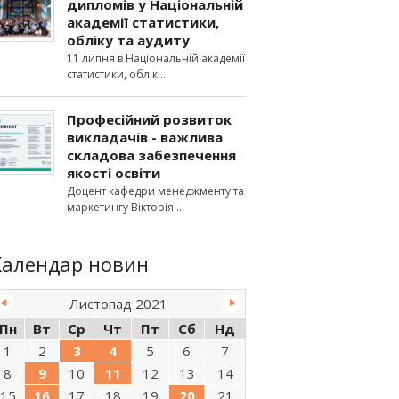
дипломів у Національній
академії статистики,
обліку та аудиту
11 липня в Національній академії
статистики, облік
Професійний розвиток
викладачів - важлива
складова забезпечення
якості освіти
Доцент кафедри менеджменту та
маркетингу Вікторія
Календар новин
Листопад 2021
Пн
Вт
Ср
Чт
Пт
Сб
Нд
1
2
3
4
5
6
7
8
9
10
11
12
13
14
15
16
17
18
19
20
21