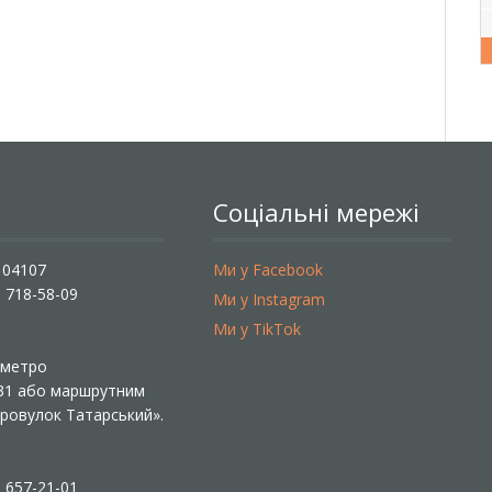
Соціальні мережі
, 04107
Ми у Facebook
) 718-58-09
Ми у Instagram
Ми у TikTok
ї метро
 31 або маршрутним
«Провулок Татарський».
) 657-21-01