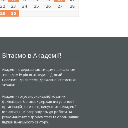
22
23
24
25
26
27
28
29
30
Вітаємо в Академії!
Академія є державним вищим навчальним
закладом IV рівня акредитації, який
належить до системи державної статистики
України.
Академія готує висококваліфікованих
фахівців для багатьох державних установ і
організацій, крім того, випускників Академії
все активніше запрошують до роботи на
різноманітних підприємствах та організаціях
підприємницького сектору.