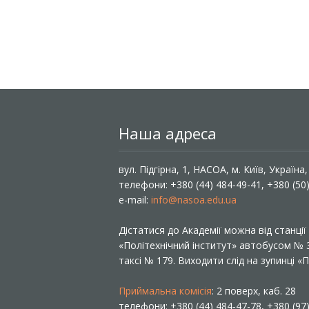
Наша адреса
вул. Підгірна, 1, НАСОА, м. Київ, Україна
телефони: +380 (44) 484-49-41, +380 (50
e-mail:
info@nasoa.edu.ua
Дістатися до Академії можна від станці
«Політехнічний інститут» автобусом №
таксі № 179. Виходити слід на зупинці 
Приймальна комісія
: 2 поверх, каб. 28
телефони: +380 (44) 484-47-78, +380 (97