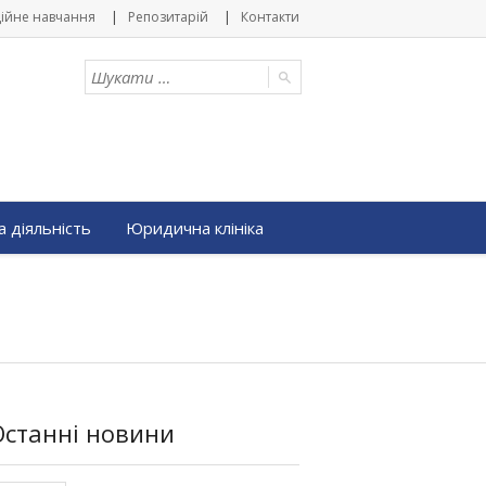
ійне навчання
Репозитарій
Контакти
 діяльність
Юридична клініка
Останні новини