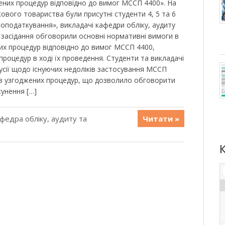
ених процедур відповідно до вимог МССП 4400». На
кового товариства були присутні студенти 4, 5 та 6
і оподаткування», викладачі кафедри обліку, аудиту
 засідання обговорили основні нормативні вимоги в
их процедур відповідно до вимог МССП 4400,
роцедур в ході їх проведення. Студенти та викладачі
усії щодо існуючих недоліків застосування МССП
 з узгоджених процедур, що дозволило обговорити
сунення […]
федра обліку, аудиту та
Читати »