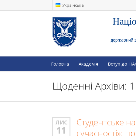
Українська
Націо
державний за
Головна
Академія
Вступ до Н
Щоденні Архіви: 1
Студентське н
ЛИС
11
сучасності»: п