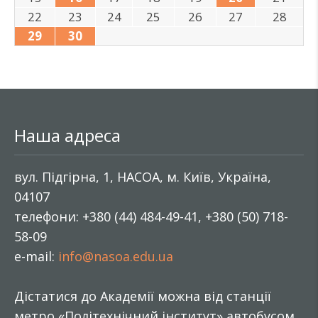
22
23
24
25
26
27
28
29
30
Наша адреса
вул. Підгірна, 1, НАСОА, м. Київ, Україна,
04107
телефони: +380 (44) 484-49-41, +380 (50) 718-
58-09
e-mail:
info@nasoa.edu.ua
Дістатися до Академії можна від станції
метро «Політехнічний інститут» автобусом