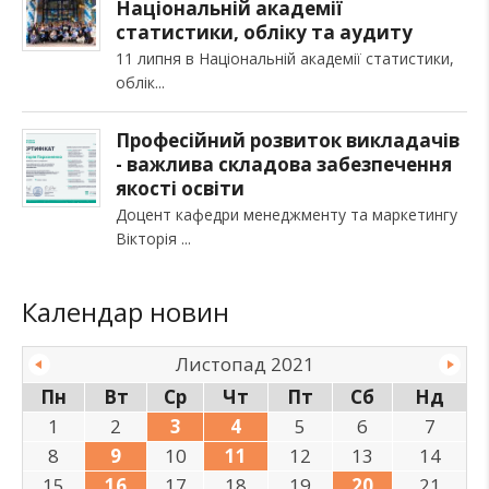
Національній академії
статистики, обліку та аудиту
11 липня в Національній академії статистики,
облік
Професійний розвиток викладачів
- важлива складова забезпечення
якості освіти
Доцент кафедри менеджменту та маркетингу
Вікторія
Календар новин
Листопад 2021
Пн
Вт
Ср
Чт
Пт
Сб
Нд
1
2
3
4
5
6
7
8
9
10
11
12
13
14
15
16
17
18
19
20
21