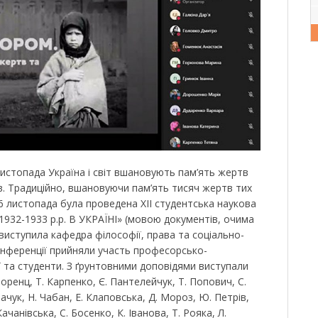
истопада Україна і світ вшановують пам’ять жертв
. Традиційно, вшановуючи пам’ять тисяч жертв тих
 26 листопада була проведена ХІІ студентська наукова
32-1933 р.р. В УКРАЇНІ» (мовою документів, очима
ї виступила кафедра філософії, права та соціально-
конференції прийняли участь професорсько-
ї та студенти. З ґрунтовними доповідями виступали
оренц, Т. Карпенко, Є. Пантелейчук, Т. Попович, С.
ачук, Н. Чабан, Е. Клаповська, Д. Мороз, Ю. Петрів,
Качанівська, С. Босенко, К. Іванова, Т. Рояка, Л.