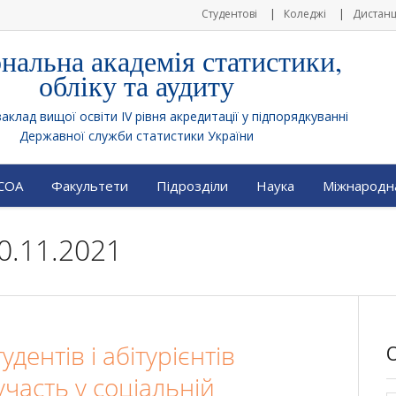
Студентові
Коледжі
Дистанц
нальна академія статистики,
обліку та аудиту
клад вищої освіти IV рівня акредитації у підпорядкуванні
Державної служби статистики України
АСОА
Факультети
Підрозділи
Наука
Міжнародна
0.11.2021
дентів і абітурієнтів
участь у соціальній