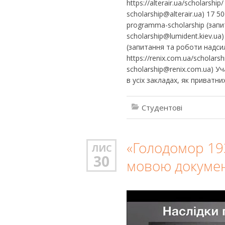
https://alterair.ua/scholarsh
scholarship@alterair.ua) 17 50
programma-scholarship (зап
scholarship@lumident.kiev.ua)
(запитання та роботи надсил
https://renix.com.ua/scholar
scholarship@renix.com.ua) 
в усіх закладах, як приватни
Студентові
«Голодомор 193
ЛИС
30
мовою документ