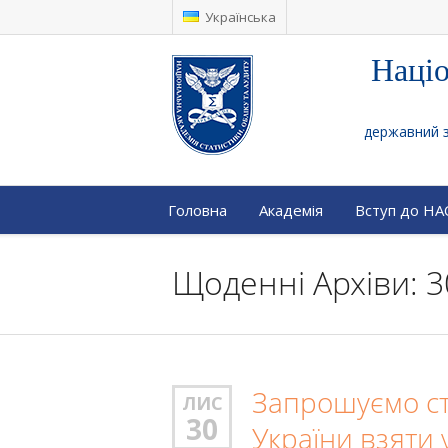
Українська
Націо
державний за
Головна
Академія
Вступ до Н
Щоденні Архіви: 3
Запрошуємо сту
ЛИС
30
України взяти 