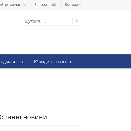
ійне навчання
Репозитарій
Контакти
 діяльність
Юридична клініка
Останні новини