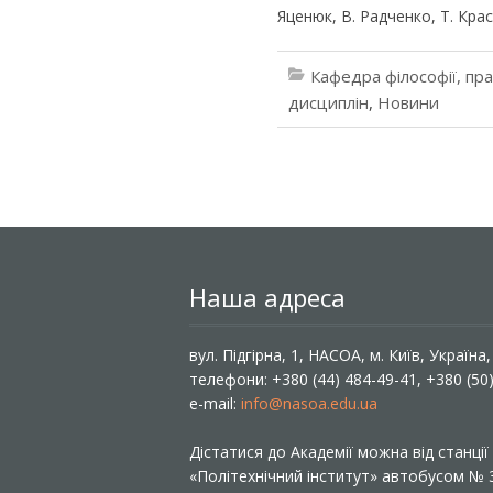
Яценюк, В. Радченко, Т. Кра
Кафедра філософії, пр
дисциплін
,
Новини
Наша адреса
вул. Підгірна, 1, НАСОА, м. Київ, Україна
телефони: +380 (44) 484-49-41, +380 (50
e-mail:
info@nasoa.edu.ua
Дістатися до Академії можна від станці
«Політехнічний інститут» автобусом №