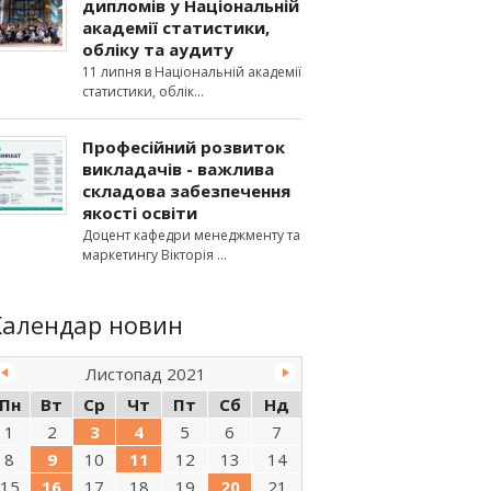
дипломів у Національній
академії статистики,
обліку та аудиту
11 липня в Національній академії
статистики, облік
Професійний розвиток
викладачів - важлива
складова забезпечення
якості освіти
Доцент кафедри менеджменту та
маркетингу Вікторія
Календар новин
Листопад 2021
Пн
Вт
Ср
Чт
Пт
Сб
Нд
1
2
3
4
5
6
7
8
9
10
11
12
13
14
15
16
17
18
19
20
21