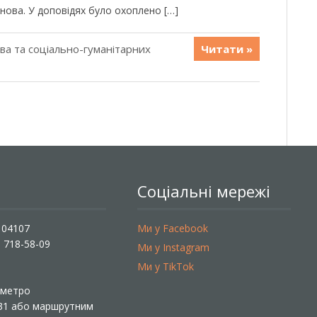
снова. У доповідях було охоплено […]
ава та соціально-гуманітарних
Читати »
Соціальні мережі
, 04107
Ми у Facebook
) 718-58-09
Ми у Instagram
Ми у TikTok
ї метро
 31 або маршрутним