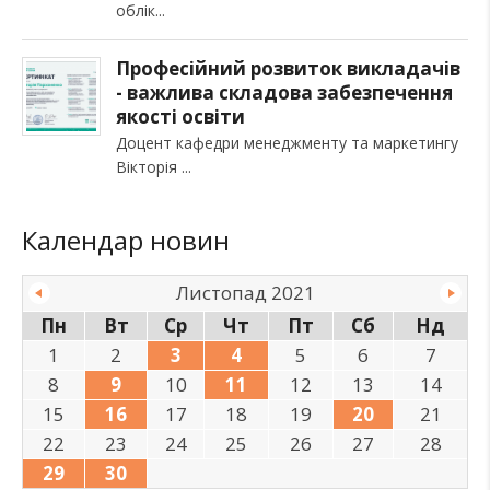
облік
Професійний розвиток викладачів
- важлива складова забезпечення
якості освіти
Доцент кафедри менеджменту та маркетингу
Вікторія
Календар новин
Листопад 2021
Пн
Вт
Ср
Чт
Пт
Сб
Нд
1
2
3
4
5
6
7
8
9
10
11
12
13
14
15
16
17
18
19
20
21
22
23
24
25
26
27
28
29
30