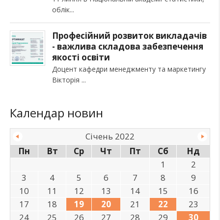
облік
Професійний розвиток викладачів
- важлива складова забезпечення
якості освіти
Доцент кафедри менеджменту та маркетингу
Вікторія
Календар новин
Січень 2022
Пн
Вт
Ср
Чт
Пт
Сб
Нд
1
2
3
4
5
6
7
8
9
10
11
12
13
14
15
16
17
18
19
20
21
22
23
24
25
26
27
28
29
30