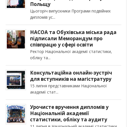
Польщу
Цьогоріч випускники Програми подвійних
дипломів ус
НАСОА та Обухівська міська рада
підписали Меморандум про
співпрацю у сфері освіти
Ректор Національної академії статистики,
обліку та
Консультаційна онлайн-зустріч
для вступників на магістратуру
15 липня представниками Національної
академії стат
Урочисте вручення дипломів у
Національній академії
статистики, обліку та аудиту
11 липня в Національній академії статистики,