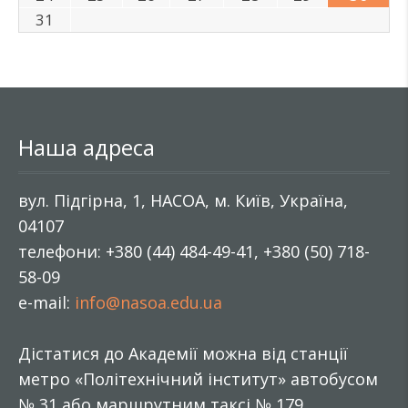
31
Наша адреса
вул. Підгірна, 1, НАСОА, м. Київ, Україна,
04107
телефони: +380 (44) 484-49-41, +380 (50) 718-
58-09
e-mail:
info@nasoa.edu.ua
Дістатися до Академії можна від станції
метро «Політехнічний інститут» автобусом
№ 31 або маршрутним таксі № 179.