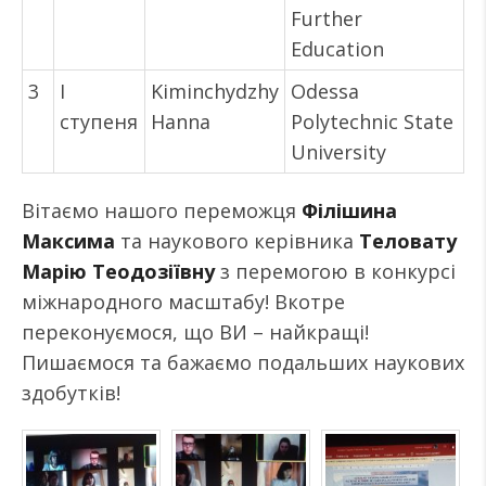
Further
Education
3
I
Kiminchydzhy
Odessа
ступеня
Hanna
Polytechnic State
University
Вітаємо нашого переможця
Філішина
Максима
та наукового керівника
Теловату
Марію Теодозіївну
з перемогою в конкурсі
міжнародного масштабу! Вкотре
переконуємося, що ВИ – найкращі!
Пишаємося та бажаємо подальших наукових
здобутків!