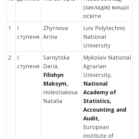
(закладів) вищої
освіти
1
I
Zhyrnova
Lviv Polytechnic
ступеня
Arina
National
University
2
I
Sarnytska
Mykolaiv National
ступеня
Daria,
Agrarian
Filishyn
University,
Maksym,
National
Holestiakova
Academy of
Natalia
Statistics,
Accounting and
Audit,
European
Institute of