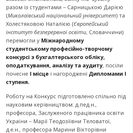
разом із студентами – Сарницькою Дарією
(
Миколаївський національний університет
) та
Холестяковою Наталією (
Європейський
інститут безперервної освіти
, Словаччини)
перемогли у
Міжнародному
студентському професійно-творчому
конкурсі з бухгалтерського обліку,
оподаткування, аналізу та аудиту
, посіли
почесне
І місце
і нагороджені
Дипломами I
ступеня.
Роботу на Конкурс підготовлено спільно під
науковим керівництвом: д.пед.н.,
професора, Заслуженого працівника освіти
України – Марії Теодозіївни Теловатої,
д.е.н., професора Марини Вікторівни