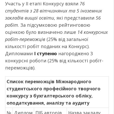
Участь у ІІ етапі Конкурсу взяли
76
студентів з 28 вітчизняних та 5 іноземних
закладів вищої освіти
, які представили
56
робіт
. За підсумковою рейтинговою
оцінкою було визначено лише
14 конкурсних
робіт-переможців
(25% від загальної
кількості робіт поданих на Конкурс).
Дипломами
І ступеню
нагороджено 3
конкурсні роботи (25% від кількості робіт-
переможців).
Список переможців Міжнародного
студентського професійного творчого
конкурсу з бухгалтерського обліку,
оподаткування, аналізу та аудиту
№
Диплом
ПІБ авторів
Назва закладу