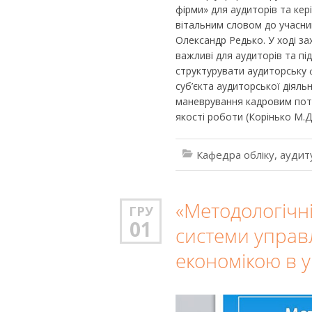
фірми» для аудиторів та кері
вітальним словом до учасни
Олександр Редько. У ході з
важливі для аудиторів та пі
структурувати аудиторську ф
суб’єкта аудиторської діяльн
маневрування кадровим поте
якості роботи (Корінько М.Д
Кафедра обліку, аудит
«Методологічн
ГРУ
01
системи управ
економікою в у