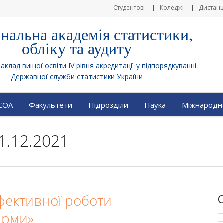
Студентові
Коледжі
Дистанц
нальна академія статистики,
обліку та аудиту
клад вищої освіти IV рівня акредитації у підпорядкуванні
Державної служби статистики України
АСОА
Факультети
Підрозділи
Наука
Міжнародна
1.12.2021
фективної роботи
ірми»