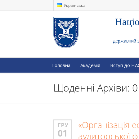
Українська
Націо
державний за
Головна
Академія
Вступ до Н
Щоденні Архіви: 0
«Організація е
ГРУ
01
аудиторської ф