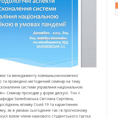
міки та менеджменту зовнішньоекономічної
но та проведено методичний семінар на тему
сконалення системи управління національною
». Семінар проходив у формі дискусії. Тон її
афедри Залюбовська Світлана Сергіївна,
осліджень впливу Covid-19 та карантинних
ку, як в умовах сьогодення так і в прогнозному
искусії взяли члени наукового студентського гуртка