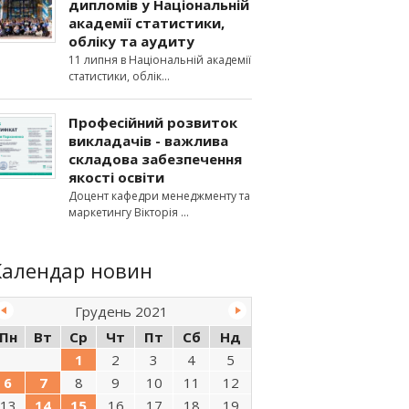
дипломів у Національній
академії статистики,
обліку та аудиту
11 липня в Національній академії
статистики, облік
Професійний розвиток
викладачів - важлива
складова забезпечення
якості освіти
Доцент кафедри менеджменту та
маркетингу Вікторія
Календар новин
Грудень 2021
Пн
Вт
Ср
Чт
Пт
Сб
Нд
1
2
3
4
5
6
7
8
9
10
11
12
13
14
15
16
17
18
19