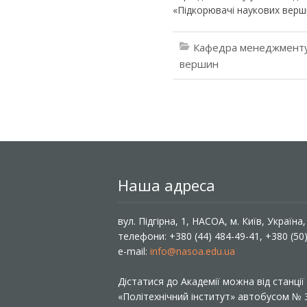
«Підкорювачі наукових верш
Кафедра менеджменту
вершин
Наша адреса
вул. Підгірна, 1, НАСОА, м. Київ, Україна
телефони: +380 (44) 484-49-41, +380 (50
e-mail:
info@nasoa.edu.ua
Дістатися до Академії можна від станці
«Політехнічний інститут» автобусом №