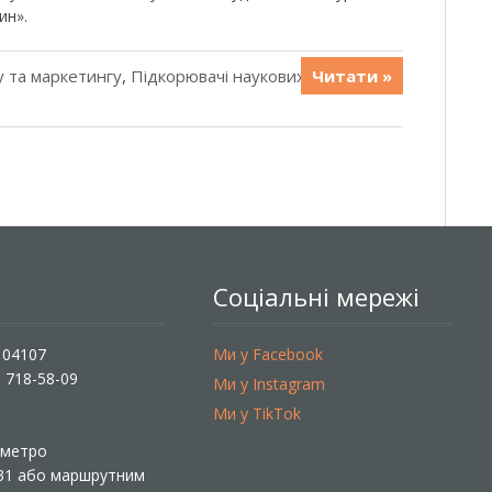
ин».
 та маркетингу
,
Підкорювачі наукових
Читати »
Соціальні мережі
, 04107
Ми у Facebook
) 718-58-09
Ми у Instagram
Ми у TikTok
ї метро
 31 або маршрутним