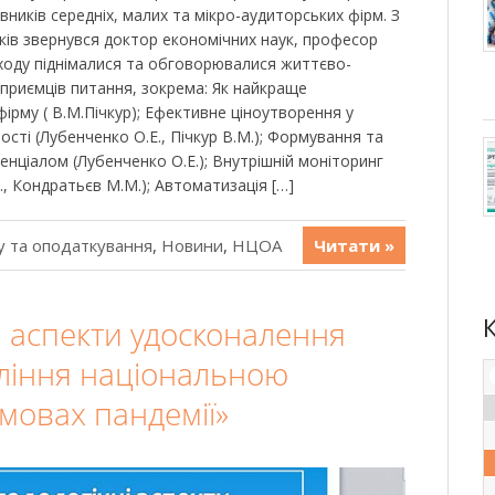
вників середніх, малих та мікро-аудиторських фірм. З
ків звернувся доктор економічних наук, професор
аходу піднімалися та обговорювалися життєво-
дприємців питання, зокрема: Як найкраще
ірму ( В.М.Пічкур); Ефективне ціноутворення у
ості (Лубенченко О.Е., Пічкур В.М.); Формування та
нціалом (Лубенченко О.Е.); Внутрішній моніторинг
., Кондратьєв М.М.); Автоматизація […]
у та оподаткування
,
Новини
,
НЦОА
Читати »
і аспекти удосконалення
ління національною
мовах пандемії»