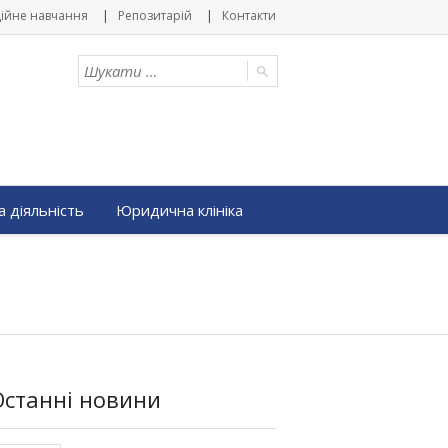
ійне навчання
Репозитарій
Контакти
 діяльність
Юридична клініка
Останні новини