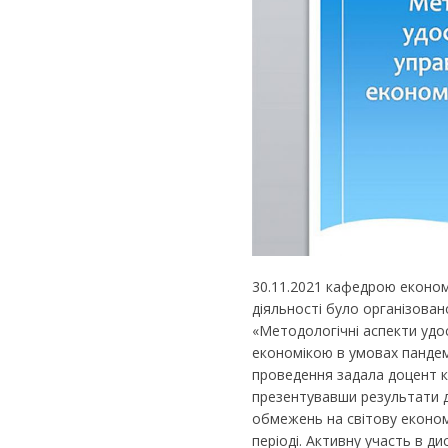
30.11.2021 кафедрою еконо
діяльності було організова
«Методологічні аспекти удо
економікою в умовах пандемії
проведення задала доцент к
презентувавши результати д
обмежень на світову економі
періоді. Активну участь в д