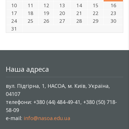
10
11
12
13
14
15
16
17
18
19
20
21
22
23
24
25
26
27
28
29
30
31
Наша адреса
вул. Підгірна, 1, НАСОА, м. Київ, Україна,
04107
телефони: +380 (44) 484-49-41, +380 (50) 718-
58-09
e-mail:
info@nasoa.edu.ua