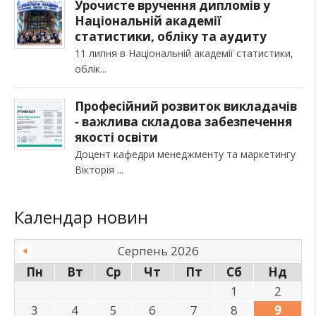
Урочисте вручення дипломів у
Національній академії
статистики, обліку та аудиту
11 липня в Національній академії статистики,
облік
Професійний розвиток викладачів
- важлива складова забезпечення
якості освіти
Доцент кафедри менеджменту та маркетингу
Вікторія
Календар новин
Серпень 2026
Пн
Вт
Ср
Чт
Пт
Сб
Нд
1
2
3
4
5
6
7
8
9