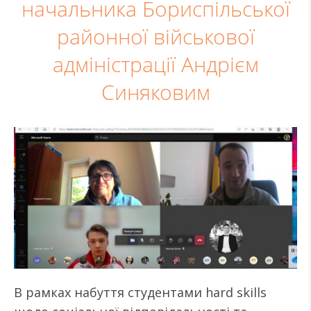
начальника Бориспільської
районної військової
адміністрації Андрієм
Синяковим
В рамках набуття студентами hard skills