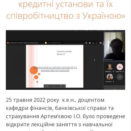
кредитні установи та їх
співробітництво з Україною»
25 травня 2022 року к.е.н., доцентом
кафедри фінансів, банківської справи та
страхування Артем’євою І.О. було проведене
відкрите лекційне заняття з навчальної