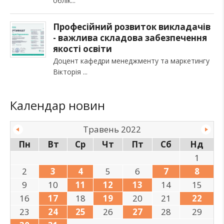
облік
Професійний розвиток викладачів
- важлива складова забезпечення
якості освіти
Доцент кафедри менеджменту та маркетингу
Вікторія
Календар новин
Травень 2022
Пн
Вт
Ср
Чт
Пт
Сб
Нд
1
2
3
4
5
6
7
8
9
10
11
12
13
14
15
16
17
18
19
20
21
22
23
24
25
26
27
28
29