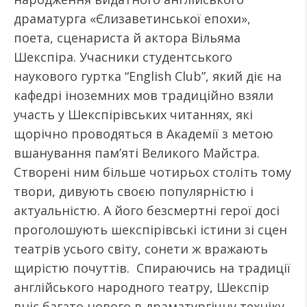
драматурга «Єлизаветинської епохи»,
поета, сценариста й актора Вільяма
Шекспіра. Учасники студентського
наукового гуртка “English Club”, який діє на
кафедрі іноземних мов традиційно взяли
участь у Шекспірівських читаннях, які
щорічно проводяться в Академії з метою
вшанування пам’яті Великого Майстра.
Створені ним більше чотирьох століть тому
твори, дивують своєю популярністю і
актуальністю. А його безсмертні герої досі
проголошують шекспірівські істини зі сцен
театрів усього світу, сонети ж вражають
щирістю почуттів. Спираючись на традиції
англійського народного театру, Шекспір
вніс багато нового в драматургічну техніку.