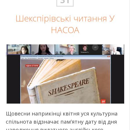
Шекспірівські читання У
НАСОА
Щовесни наприкінці квітня уся культурна
спільнота відзначає пам’ятну дату від дня
народження видатного англійського