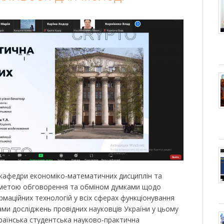
і кафедри економіко-математичних дисциплін та
з метою обговорення та обміном думками щодо
маційних технологій у всіх сферах функціонування
ами досліджень провідних науковців України у цьому
країнська студентська науково-практична