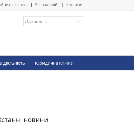
ійне навчання
Репозитарій
Контакти
 діяльність
Юридична клініка
Останні новини