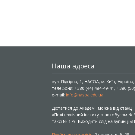
Наша адреса
вул. Підгірна, 1, НАСОА, м. Київ, Україна
телефони: +380 (44) 484-49-41, +380 (50
e-mail:
info@nasoa.edu.ua
Дістатися до Академії можна від станці
«Політехнічний інститут» автобусом №
таксі № 179. Виходити слід на зупинці 
Приймальна комісія
: 2 поверх, каб. 28