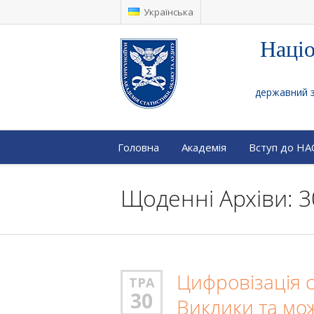
Українська
Націо
державний за
Головна
Академія
Вступ до Н
Щоденні Архіви: 3
Цифровізація с
ТРА
30
Виклики та мож