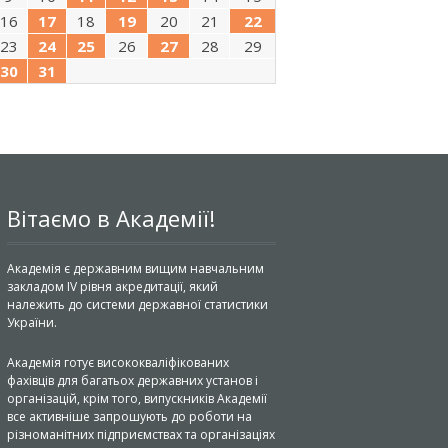
16
17
18
19
20
21
22
23
24
25
26
27
28
29
30
31
Вітаємо в Академії!
Академія є державним вищим навчальним
закладом IV рівня акредитації, який
належить до системи державної статистики
України.
Академія готує висококваліфікованих
фахівців для багатьох державних установ і
організацій, крім того, випускників Академії
все активніше запрошують до роботи на
різноманітних підприємствах та організаціях