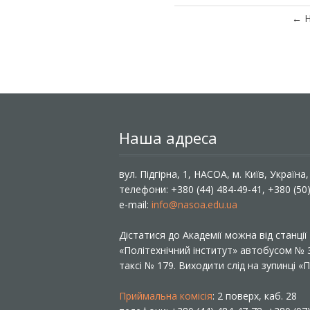
←
Н
Наша адреса
вул. Підгірна, 1, НАСОА, м. Київ, Україна
телефони: +380 (44) 484-49-41, +380 (50
e-mail:
info@nasoa.edu.ua
Дістатися до Академії можна від станці
«Політехнічний інститут» автобусом №
таксі № 179. Виходити слід на зупинці 
Приймальна комісія
: 2 поверх, каб. 28