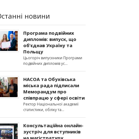
Останні новини
Програма подвійних
дипломів: випуск, що
об’єднав Україну та
Польщу
Цьогоріч випускники Програми
подвійних дипломів ус
НАСОА та Обухівська
міська рада підписали
Меморандум про
співпрацю у сфері освіти
Ректор Національної академії
статистики, обліку та
Консультаційна онлайн-
зустріч для вступників
на магістратуру