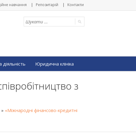
ійне навчання
Репозитарій
Контакти
 діяльність
Юридична клініка
співробітництво з
»
«Міжнародні фінансово-кредитні