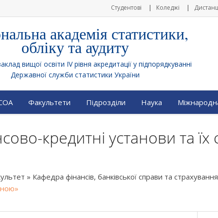
Студентові
Коледжі
Дистанц
нальна академія статистики,
обліку та аудиту
клад вищої освіти IV рівня акредитації у підпорядкуванні
Державної служби статистики України
АСОА
Факультети
Підрозділи
Наука
Міжнародна
сово-кредитні установи та їх 
культет
»
Кафедра фінансів, банківської справи та страхування
аїною»