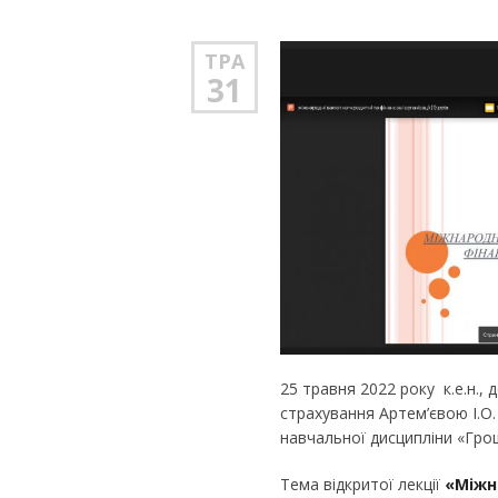
ТРА
31
25 травня 2022 року к.е.н.,
страхування Артем’євою І.О.
навчальної дисципліни «Грош
Тема відкритої лекції
«Міжн