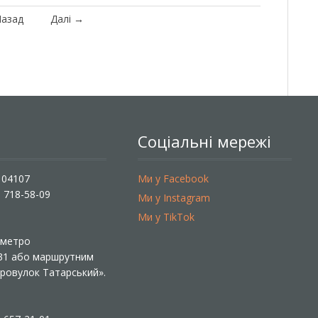
азад
Далі
→
Соціальні мережі
, 04107
Ми у Facebook
) 718-58-09
Ми у Instagram
Ми у TikTok
ї метро
 31 або маршрутним
«Провулок Татарський».