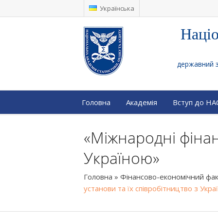
Українська
Націо
державний за
Головна
Академія
Вступ до Н
«Міжнародні фінан
Україною»
Головна
»
Фінансово-економічний фа
установи та їх співробітництво з Укр