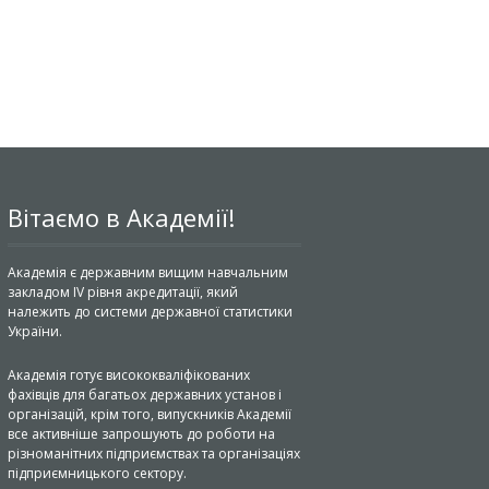
Вітаємо в Академії!
Академія є державним вищим навчальним
закладом IV рівня акредитації, який
належить до системи державної статистики
України.
Академія готує висококваліфікованих
фахівців для багатьох державних установ і
організацій, крім того, випускників Академії
все активніше запрошують до роботи на
різноманітних підприємствах та організаціях
підприємницького сектору.