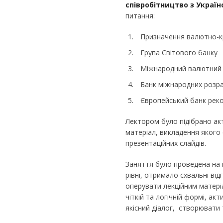
співробітництво з Украї
питання:
Призначення валютно-кр
Група Світового банку
Міжнародний валютний
Банк міжнародних розра
Європейський банк рекон
Лектором було підібрано ак
матеріал, викладення якого
презентаційних слайдів.
Заняття було проведена на
рівні, отримало схвальні від
оперувати лекційним матері
чіткій та логічній формі, ак
якісний діалог, створювати