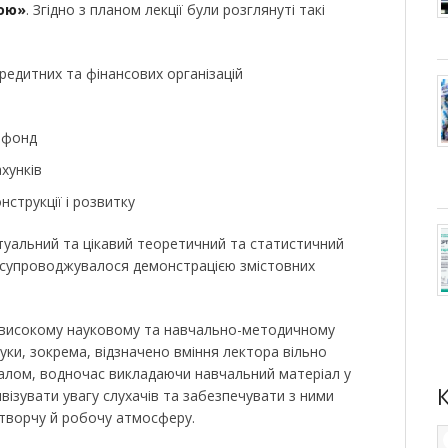
ною»
. Згідно з планом лекції були розглянуті такі
едитних та фінансових організацій
 фонд
хунків
струкції і розвитку
туальний та цікавий теоретичний та статистичний
 супроводжувалося демонстрацією змістовних
 високому науковому та навчально-методичному
гуки, зокрема, відзначено вміння лектора вільно
алом, водночас викладаючи навчальний матеріал у
тивізувати увагу слухачів та забезпечувати з ними
 творчу й робочу атмосферу.