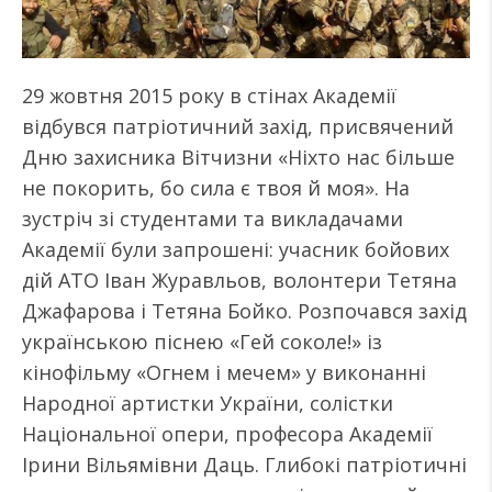
29 жовтня 2015 року в стінах Академії
відбувся патріотичний захід, присвячений
Дню захисника Вітчизни «Ніхто нас більше
не покорить, бо сила є твоя й моя». На
зустріч зі студентами та викладачами
Академії були запрошені: учасник бойових
дій АТО Іван Журавльов, волонтери Тетяна
Джафарова і Тетяна Бойко. Розпочався захід
українською піснею «Гей соколе!» із
кінофільму «Огнем і мечем» у виконанні
Народної артистки України, солістки
Національної опери, професора Академії
Ірини Вільямівни Даць. Глибокі патріотичні