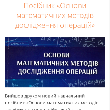
Посібник «Основи
математичних методів
дослідження операцій»
Вийшов друком новий навчальний
посібник «Основи математичних методів
дослідження операцій», який став