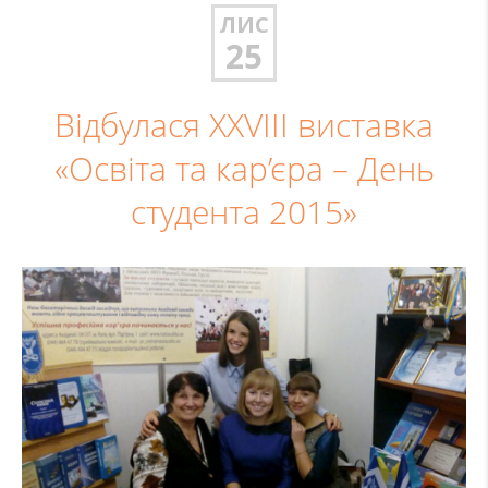
ЛИС
25
Відбулася XXVIII виставка
«Освіта та кар’єра – День
студента 2015»