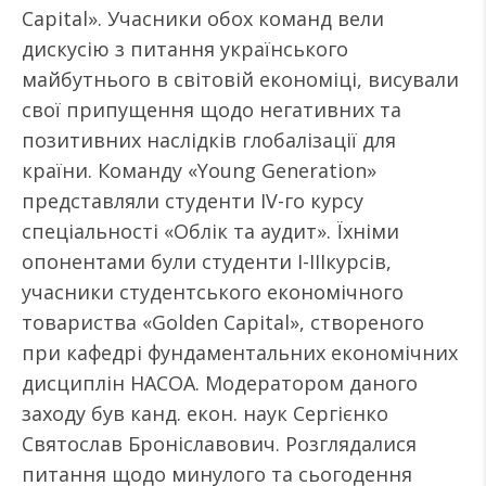
Capital». Учасники обох команд вели
дискусію з питання українського
майбутнього в світовій економіці, висували
свої припущення щодо негативних та
позитивних наслідків глобалізації для
країни. Команду «Young Generation»
представляли студенти IV-го курсу
спеціальності «Облік та аудит». Їхніми
опонентами були студенти I-IIIкурсів,
учасники студентського економічного
товариства «Golden Capital», створеного
при кафедрі фундаментальних економічних
дисциплін НАСОА. Модератором даного
заходу був канд. екон. наук Сергієнко
Святослав Броніславович. Розглядалися
питання щодо минулого та сьогодення