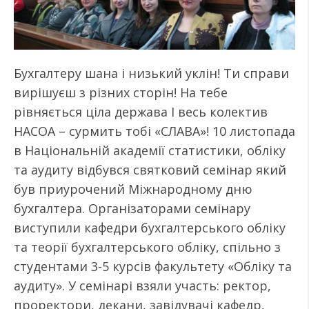
Бухгалтеру шана і низький уклін! Ти справи
вирішуєш з різних сторін! На тебе
рівняється ціла держава І весь колектив
НАСОА – сурмить тобі «СЛАВА»! 10 листопада
в Національній академії статистики, обліку
та аудиту відбувся святковий семінар який
був приурочений Міжнародному дню
бухгалтера. Організаторами семінару
виступили кафедри бухгалтерського обліку
та теорії бухгалтерського обліку, спільно з
студентами 3-5 курсів факультету «Обліку та
аудиту». У семінарі взяли участь: ректор,
проректори, декани, завідувачі кафедр,