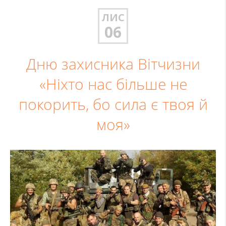
ЛИС
06
Дню захисника Вітчизни
«Ніхто нас більше не
покорить, бо сила є твоя й
моя»