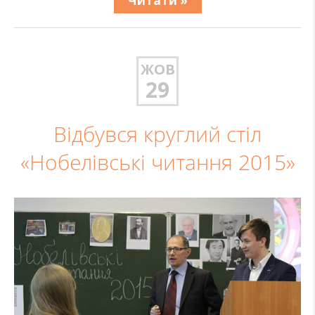
Читати »
ЖОВ
29
Відбувся круглий стіл
«Нобелівські читання 2015»