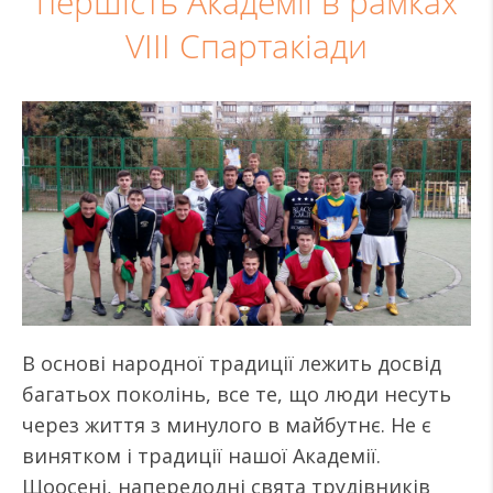
першість Академії в рамках
VІІІ Спартакіади
В основі народної традиції лежить досвід
багатьох поколінь, все те, що люди несуть
через життя з минулого в майбутнє. Не є
винятком і традиції нашої Академії.
Щоосені, напередодні свята трудівників