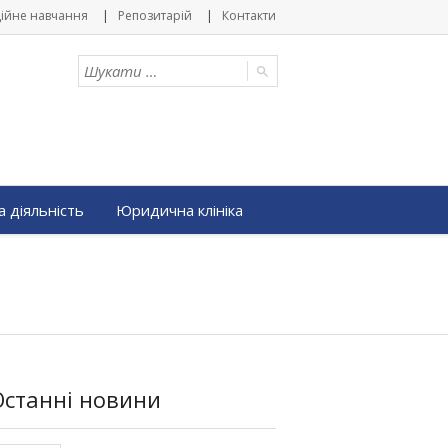
ійне навчання
Репозитарій
Контакти
 діяльність
Юридична клініка
Останні новини