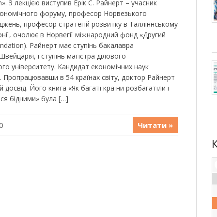
n». З лекцією виступив Ерік С. Райнерт – учасник
кономічного форуму, професор Норвезького
іджень, професор стратегій розвитку в Талліннському
онії, очолює в Норвегії міжнародний фонд «Другий
ndation). Райнерт має ступінь бакалавра
Швейцарія, і ступінь магістра ділового
ого університету. Кандидат економічних наук
. Пропрацювавши в 54 країнах світу, доктор Райнерт
досвід. Його книга «Як багаті країни розбагатіли і
ся бідними» була […]
0
Читати »