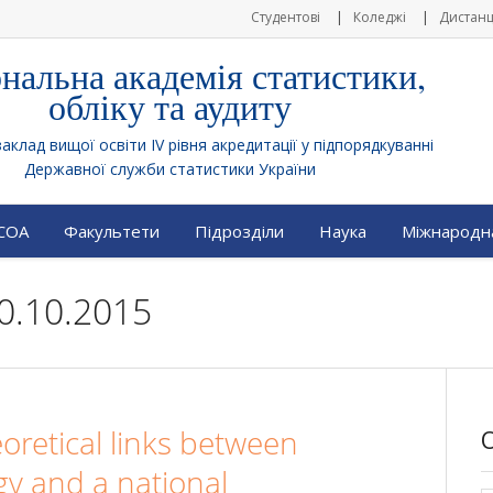
Студентові
Коледжі
Дистанц
нальна академія статистики,
обліку та аудиту
клад вищої освіти IV рівня акредитації у підпорядкуванні
Державної служби статистики України
АСОА
Факультети
Підрозділи
Наука
Міжнародна
0.10.2015
oretical links between
gy and a national