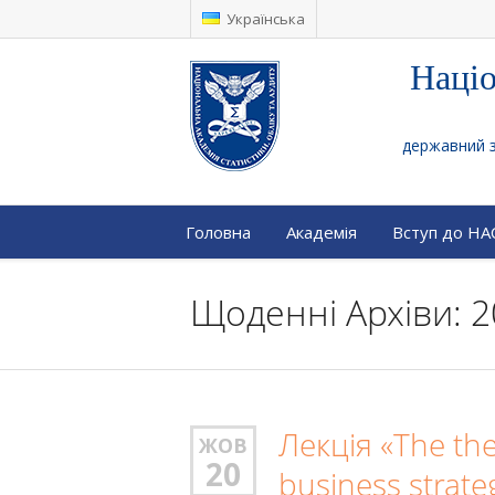
Українська
Націо
державний за
Головна
Академія
Вступ до Н
Щоденні Архіви: 2
Лекція «The the
ЖОВ
20
business strate