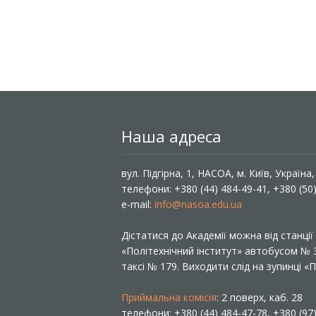
Наша адреса
вул. Підгірна, 1, НАСОА, м. Київ, Україна
телефони: +380 (44) 484-49-41, +380 (50
e-mail:
info@nasoa.edu.ua
Дістатися до Академії можна від станці
«Політехнічний інститут» автобусом №
таксі № 179. Виходити слід на зупинці 
Приймальна комісія
: 2 поверх, каб. 28
телефони: +380 (44) 484-47-78, +380 (97