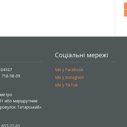
Соціальні мережі
, 04107
Ми у Facebook
) 718-58-09
Ми у Instagram
Ми у TikTok
ї метро
 31 або маршрутним
«Провулок Татарський».
) 657-21-01