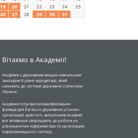
19
20
21
22
23
24
25
26
27
28
29
30
31
Вітаємо в Академії!
Академія є державним вищим навчальним
закладом IV рівня акредитації, який
належить до системи державної статистики
України.
Академія готує висококваліфікованих
фахівців для багатьох державних установ і
організацій, крім того, випускників Академії
все активніше запрошують до роботи на
різноманітних підприємствах та організаціях
підприємницького сектору.