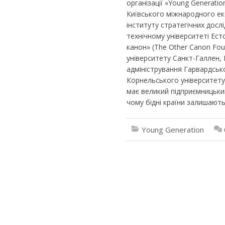
організації «Young Generatio
Київського міжнародного е
інституту стратегічних досл
технічному університеті Ест
канон» (The Other Canon Fou
університету Санкт-Галлен, 
адміністрування Гарвардськ
Корнельського університету
має великий підприємницький 
чому бідні країни залишають
Young Generation