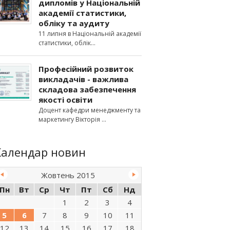
дипломів у Національній
академії статистики,
обліку та аудиту
11 липня в Національній академії
статистики, облік
Професійний розвиток
викладачів - важлива
складова забезпечення
якості освіти
Доцент кафедри менеджменту та
маркетингу Вікторія
Календар новин
Жовтень 2015
Пн
Вт
Ср
Чт
Пт
Сб
Нд
1
2
3
4
5
6
7
8
9
10
11
12
13
14
15
16
17
18