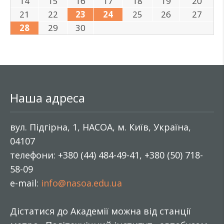
14
15
16
17
18
19
20
21
22
23
24
25
26
27
28
29
30
Наша адреса
вул. Підгірна, 1, НАСОА, м. Київ, Україна,
04107
телефони: +380 (44) 484-49-41, +380 (50) 718-
58-09
e-mail:
info@nasoa.edu.ua
Дістатися до Академії можна від станції