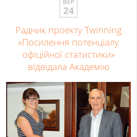
ВЕР
24
Радник проекту Twinning
«Посилення потенціалу
офіційної статистики»
відвідала Академію