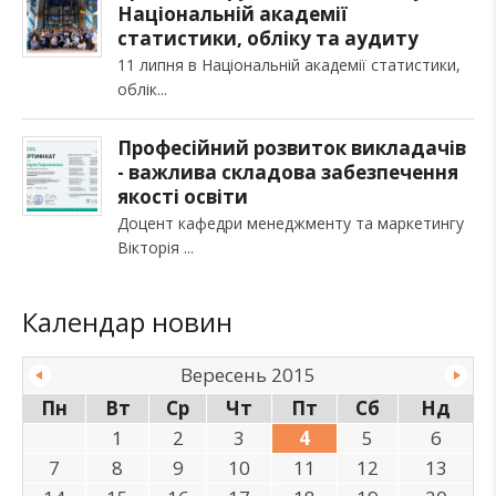
Національній академії
статистики, обліку та аудиту
11 липня в Національній академії статистики,
облік
Професійний розвиток викладачів
- важлива складова забезпечення
якості освіти
Доцент кафедри менеджменту та маркетингу
Вікторія
Календар новин
Вересень 2015
Пн
Вт
Ср
Чт
Пт
Сб
Нд
1
2
3
4
5
6
7
8
9
10
11
12
13