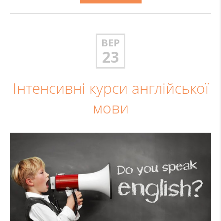
ВЕР
23
Інтенсивні курси англійської
мови