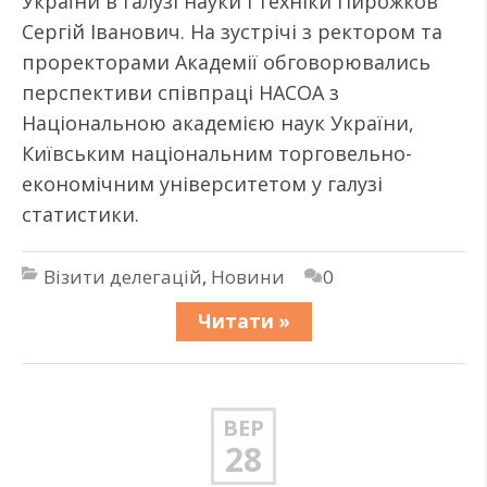
України в галузі науки і техніки Пирожков
Сергій Іванович. На зустрічі з ректором та
проректорами Академії обговорювались
перспективи співпраці НАСОА з
Національною академією наук України,
Київським національним торговельно-
економічним університетом у галузі
статистики.
Візити делегацій
,
Новини
0
Читати »
ВЕР
28