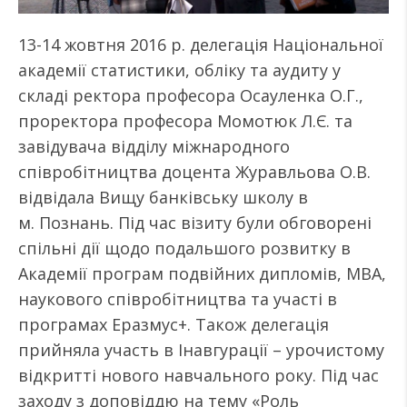
13-14 жовтня 2016 р. делегація Національної
академії статистики, обліку та аудиту у
складі ректора професора Осауленка О.Г.,
проректора професора Момотюк Л.Є. та
завідувача відділу міжнародного
співробітництва доцента Журавльова О.В.
відвідала Вищу банківську школу в
м. Познань. Під час візиту були обговорені
спільні дії щодо подальшого розвитку в
Академії програм подвійних дипломів, МВА,
наукового співробітництва та участі в
програмах Еразмус+. Також делегація
прийняла участь в Інавгурації – урочистому
відкритті нового навчального року. Під час
заходу з доповіддю на тему «Роль