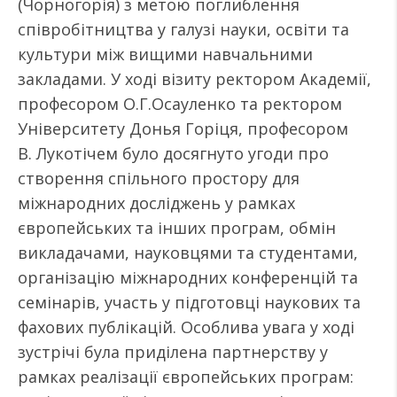
(Чорногорія) з метою поглиблення
співробітництва у галузі науки, освіти та
культури між вищими навчальними
закладами. У ході візиту ректором Академії,
професором О.Г.Осауленко та ректором
Університету Донья Горіця, професором
В. Лукотічем було досягнуто угоди про
створення спільного простору для
міжнародних досліджень у рамках
європейських та інших програм, обмін
викладачами, науковцями та студентами,
організацію міжнародних конференцій та
семінарів, участь у підготовці наукових та
фахових публікацій. Особлива увага у ході
зустрічі була приділена партнерству у
рамках реалізації європейських програм: