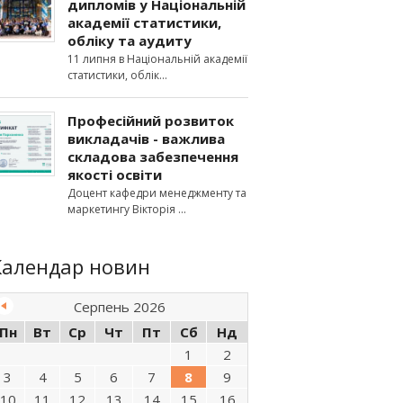
дипломів у Національній
академії статистики,
обліку та аудиту
11 липня в Національній академії
статистики, облік
Професійний розвиток
викладачів - важлива
складова забезпечення
якості освіти
Доцент кафедри менеджменту та
маркетингу Вікторія
Календар новин
Серпень 2026
Пн
Вт
Ср
Чт
Пт
Сб
Нд
1
2
3
4
5
6
7
8
9
10
11
12
13
14
15
16