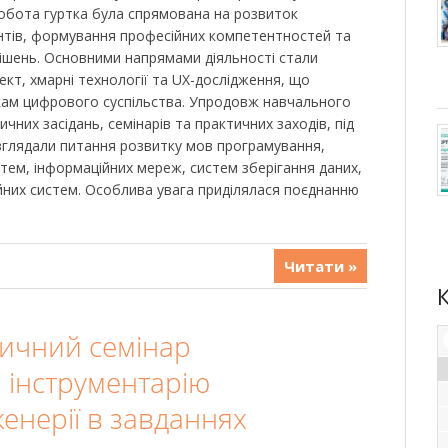
Робота гуртка була спрямована на розвиток
нтів, формування професійних компетентностей та
рішень. Основними напрямами діяльності стали
ект, хмарні технології та UX-дослідження, що
кам цифрового суспільства. Упродовж навчального
чних засідань, семінарів та практичних заходів, під
озглядали питання розвитку мов програмування,
тем, інформаційних мереж, систем зберігання даних,
йних систем. Особлива увага приділялася поєднанню
Читати »
ичний семінар
 інструментарію
енерії в завданнях