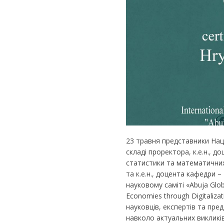
23 травня представники Наці
складі проректора, к.е.н., д
статистики та математичних м
та к.е.н., доцента кафедри 
науковому саміті «Abuja Glob
Economies through Digitaliza
науковців, експертів та пред
навколо актуальних викликі