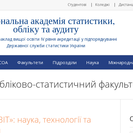
Студентові
Коледжі
Дистанц
нальна академія статистики,
обліку та аудиту
клад вищої освіти IV рівня акредитації у підпорядкуванні
Державної служби статистики України
АСОА
Факультети
Підрозділи
Наука
Міжнародна
 Обліково-статистичний факульт
BIT»: наука, технології та
и