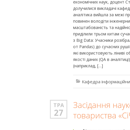
економічних наук, доцент С
долучилися викладачі кафедр
аналітика вийшла за межі п
повинен володіти інженерни
масштабованість та надійніс
приділили трьом китам сучас
з Big Data: Учасники розібра
от Pandas) до сучасних рушії
які використовують ліниві 
якості даних (QA в аналітиц
(наприклад, […]
Кафедра інформаційни
Засідання наук
ТРА
27
товариства «Сі