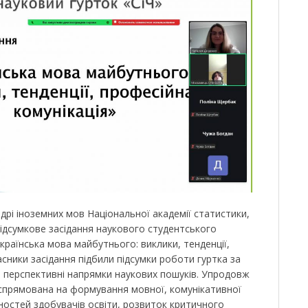
дрі іноземних мов Національної академії статистики,
підсумкове засідання наукового студентського
країнська мова майбутнього: виклики, тенденції,
асники засідання підбили підсумки роботи гуртка за
и перспективні напрямки наукових пошуків. Упродовж
а спрямована на формування мовної, комунікативної
ностей здобувачів освіти, розвиток критичного