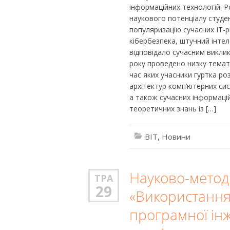
інформаційних технологій. 
наукового потенціалу студе
популяризацію сучасних ІТ-
кібербезпека, штучний інтел
відповідало сучасним викли
року проведено низку темати
час яких учасники гуртка р
архітектур комп’ютерних сис
а також сучасних інформаці
теоретичних знань із […]
BIT
,
Новини
Науково-метод
ТРА
29
«Використання
програмної інж