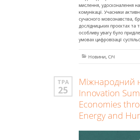
мислення, удосконалення на
комунікації. Учасники акти
сучасного мовознавства, бра
дослідницьких проєктах та тв
особливу увагу було приділ
умовах цифровізації суспіль
Новини
,
СіЧ
Міжнародний на
ТРА
25
Innovation Sum
Economies throu
Energy and Hum