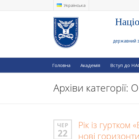
Українська
Націо
державний за
Головна
Академія
Вступ до Н
Архіви категорії:
Рік із гуртком «
ЧЕР
22
нові горизонт