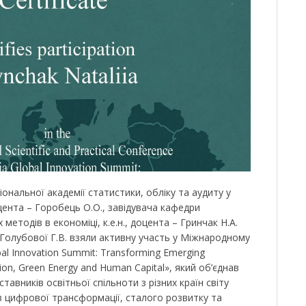
ональної академії статистики, обліку та аудиту у
оцента – Горобець О.О., завідувача кафедри
етодів в економіці, к.е.н., доцента – Гринчак Н.А.
– Голубової Г.В. взяли активну участь у Міжнародному
al Innovation Summit: Transforming Emerging
tion, Green Energy and Human Capital», який об’єднав
ставників освітньої спільноти з різних країн світу
в цифрової трансформації, сталого розвитку та