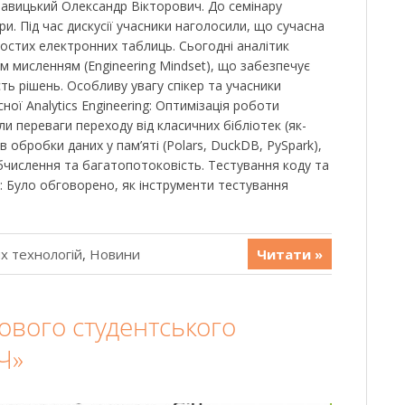
тавицький Олександр Вікторович. До семінару
и. Під час дискусії учасники наголосили, що сучасна
ростих електронних таблиць. Сьогодні аналітик
м мисленням (Engineering Mindset), що забезпечує
ть рішень. Особливу увагу спікер та учасники
ної Analytics Engineering: Оптимізація роботи
ли переваги переходу від класичних бібліотек (як-
в обробки даних у пам’яті (Polars, DuckDB, PySpark),
обчислення та багатопотоковість. Тестування коду та
і): Було обговорено, як інструменти тестування
х технологій
,
Новини
Читати »
ового студентського
Ч»