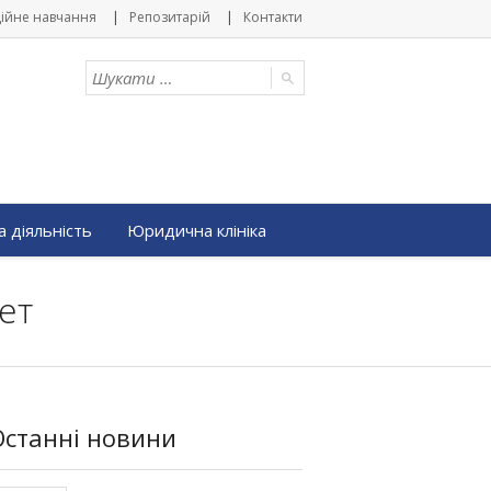
ійне навчання
Репозитарій
Контакти
 діяльність
Юридична клініка
ет
Останні новини