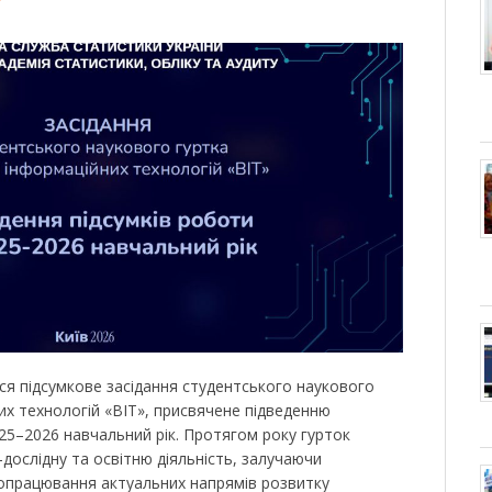
ся підсумкове засідання студентського наукового
их технологій «BIT», присвячене підведенню
025–2026 навчальний рік. Протягом року гурток
дослідну та освітню діяльність, залучаючи
 опрацювання актуальних напрямів розвитку