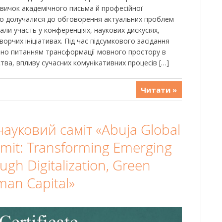
вичок академічного письма й професійної
вно долучалися до обговорення актуальних проблем
ли участь у конференціях, наукових дискусіях,
орчих ініціативах. Під час підсумкового засідання
ено питанням трансформації мовного простору в
ства, впливу сучасних комунікативних процесів […]
Читати »
уковий саміт «Abuja Global
mit: Transforming Emerging
gh Digitalization, Green
an Capital»