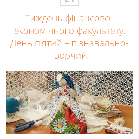
Тиждень фінансово-
економічного факультету.
День п’ятий – пізнавально-
творчий.