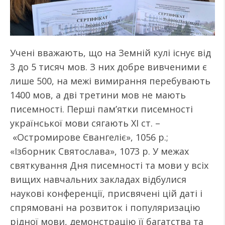
Учені вважають, що на Земній кулі існує від
3 до 5 тисяч мов. З них добре вивченими є
лише 500, на межі вимирання перебувають
1400 мов, а дві третини мов не мають
писемності. Перші пам’ятки писемності
української мови сягають ХІ ст. –
«Остромирове Євангеліє», 1056 р.;
«Ізборник Святослава», 1073 р. У межах
святкування Дня писемності та мови у всіх
вищих навчальних закладах відбулися
наукові конференції, присвячені цій даті і
спрямовані на розвиток і популяризацію
рідної мови, демонстрацію її багатства та