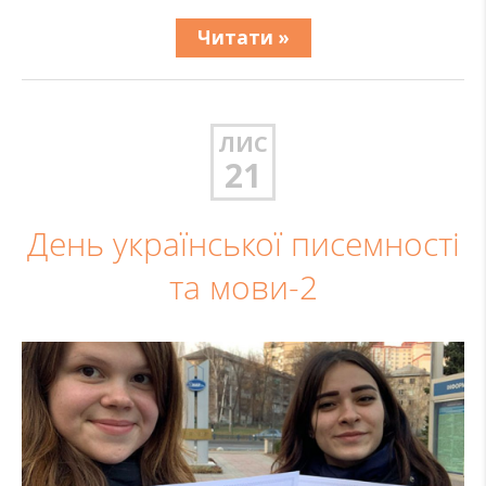
Читати »
ЛИС
21
День української писемності
та мови-2