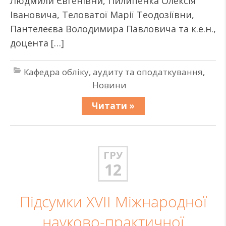
Людмили Євгенівни, Пилипенка Олексія
Івановича, Теловатої Марії Теодозіївни,
Пантелеєва Володимира Павловича та к.е.н.,
доцента […]
Кафедра обліку, аудиту та оподаткування
,
Новини
Читати »
ГРУ
12
Підсумки XVII Міжнародної
науково-практичної