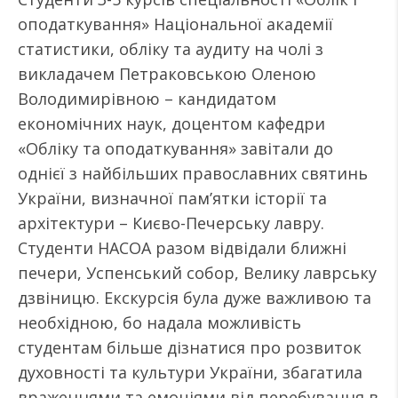
оподаткування» Національної академії
статистики, обліку та аудиту на чолі з
викладачем Петраковською Оленою
Володимирівною – кандидатом
економічних наук, доцентом кафедри
«Обліку та оподаткування» завітали до
однієї з найбільших православних святинь
України, визначної пам’ятки історії та
архітектури – Києво-Печерську лавру.
Студенти НАСОА разом відвідали ближні
печери, Успенський собор, Велику лаврську
дзвіницю. Екскурсія була дуже важливою та
необхідною, бо надала можливість
студентам більше дізнатися про розвиток
духовності та культури України, збагатила
враженнями та емоціями від перебування в