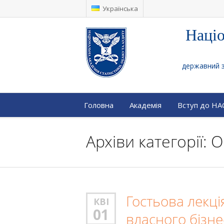
Українська
Націо
державний за
Головна
Академія
Вступ до Н
Архіви категорії:
Гостьова лекці
КВІ
01
власного бізне