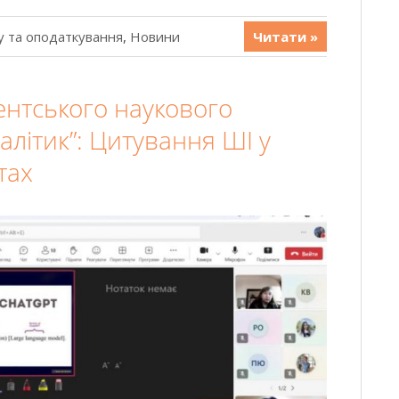
у та оподаткування
,
Новини
Читати »
ентського наукового
алітик”: Цитування ШІ у
тах