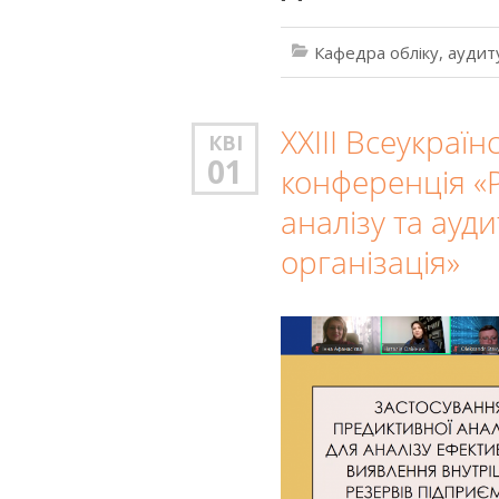
Кафедра обліку, аудит
ХХIII Всеукраїн
КВІ
01
конференція «Р
аналізу та ауди
організація»