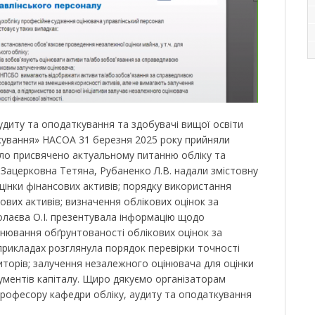
удиту та оподаткування та здобувачі вищої освіти
кування» НАСОА 31 березня 2025 року прийняли
було присвячено актуальному питанню обліку та
 Зацерковна Тетяна, Рубаненко Л.В. надали змістовну
цінки фінансових активів; порядку використання
сових активів; визначення облікових оцінок за
олаєва О.І. презентувала інформацію щодо
інювання обґрунтованості облікових оцінок за
прикладах розглянула порядок перевірки точності
диторів; залучення незалежного оцінювача для оцінки
рументів капіталу. Щиро дякуємо організаторам
, професору кафедри обліку, аудиту та оподаткування