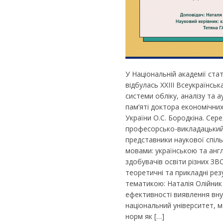
У Національній академії ста
відбулась ХХIII Всеукраїнсь
системи обліку, аналізу та а
пам’яті доктора економічних
України О.С. Бородкіна. Сере
професорсько-викладацький с
представники наукової спіл
мовами: українською та анг
здобувачів освіти різних ЗВ
теоретичні та прикладні ре
тематикою: Наталія Олійник
ефективності виявлення внут
національний університет, 
норм як […]