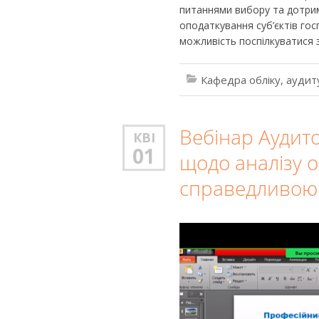
питаннями вибору та дотрим
оподаткування суб’єктів го
можливість поспілкуватися 
Кафедра обліку, аудит
Вебінар Аудито
КВІ
01
щодо аналізу о
справедливою 