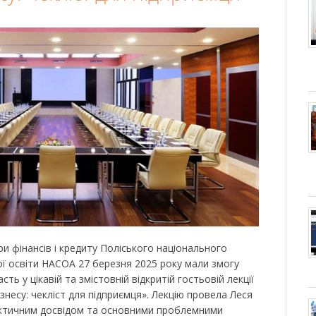
и фінансів і кредиту Поліського національного
ої освіти НАСОА 27 березня 2025 року мали змогу
сть у цікавій та змістовній відкритій гостьовій лекції
несу: чекліст для підприємця». Лекцію провела Леся
ктичним досвідом та основними проблемними