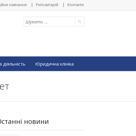
ійне навчання
Репозитарій
Контакти
 діяльність
Юридична клініка
ет
Останні новини