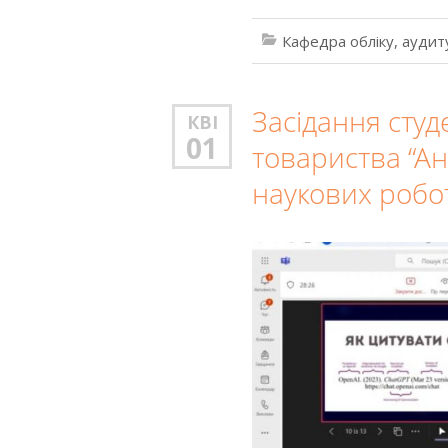
Кафедра обліку, аудит
Засідання студ
КВІ
01
товариства “Ан
наукових робо