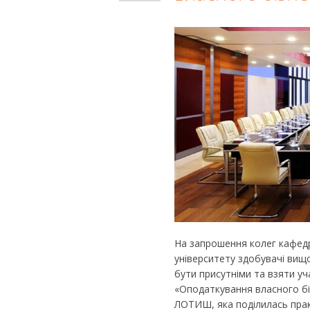
На запрошення колег кафедр
університету здобувачі вищ
бути присутніми та взяти уча
«Оподаткування власного біз
ЛОТИШ, яка поділилась пра