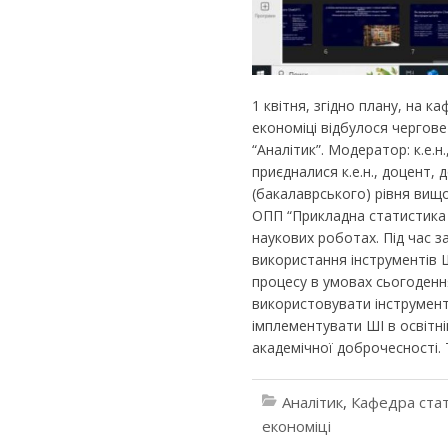
1 квітня, згідно плану, на к
економіці відбулося чергов
“Аналітик”. Модератор: к.е.н
приєдналися к.е.н., доцент,
(бакалаврського) рівня вищо
ОПП “Прикладна статистика т
наукових роботах. Під час з
використання інструментів 
процесу в умовах сьогоден
використовувати інструмент
імплементувати ШІ в освітн
академічної доброчесності. 
Аналітик
,
Кафедра стат
економіці