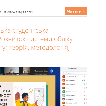
у та оподаткування
Читати »
ська студентська
озвиток системи обліку,
ту: теорія, методологія,