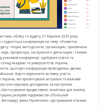
тистики, обліку та аудиту 27 березня 2025 року
ка студентська конференція на тему: «Розвиток
удиту: теорія, методологія, організація», присвячена
 наук, професора, заслуженого діяча науки і техніки
д учасників конференції: здобувачі освіти та
клад Академії та університетів України,
ьноти. Цьогоріч конференція проводилась двома
лійською. Варто відзначити активну участь
О України, які презентували актуальні та важливі
зультати наукових досліджень за наступною
 «Застосування предиктивної аналітики для аналізу
рішніх резервів підприємств» (Поліський
м. Житомир); Ірина Пухличенко «Дотримання етичних