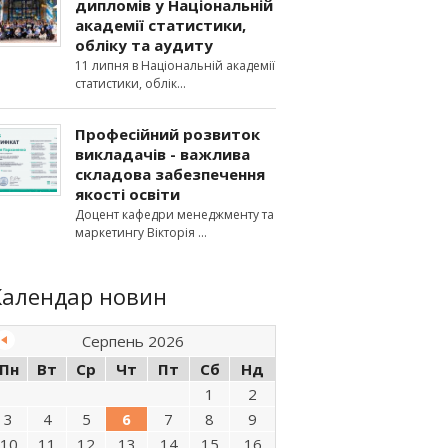
дипломів у Національній
академії статистики,
обліку та аудиту
11 липня в Національній академії
статистики, облік
Професійний розвиток
викладачів - важлива
складова забезпечення
якості освіти
Доцент кафедри менеджменту та
маркетингу Вікторія
Календар новин
Серпень 2026
Пн
Вт
Ср
Чт
Пт
Сб
Нд
1
2
3
4
5
6
7
8
9
10
11
12
13
14
15
16