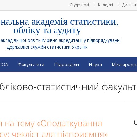
Студентові
Коледжі
Дистанц
нальна академія статистики,
обліку та аудиту
клад вищої освіти IV рівня акредитації у підпорядкуванні
Державної служби статистики України
АСОА
Факультети
Підрозділи
Наука
Міжнародна
 Обліково-статистичний факульт
я на тему «Оподаткування
су: чекліст для підприємця»