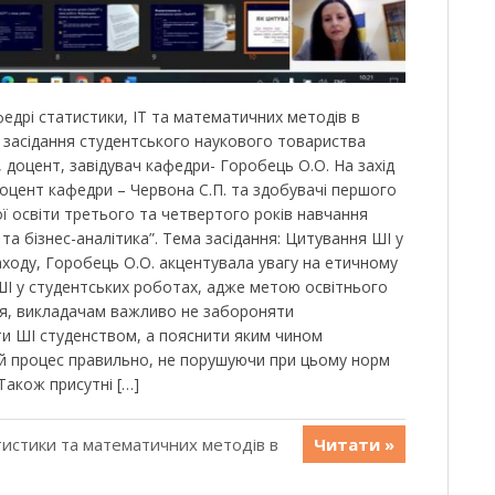
афедрі статистики, ІТ та математичних методів в
е засідання студентського наукового товариства
., доцент, завідувач кафедри- Горобець О.О. На захід
 доцент кафедри – Червона С.П. та здобувачі першого
ї освіти третього та четвертого років навчання
а бізнес-аналітика”. Тема засідання: Цитування ШІ у
аходу, Горобець О.О. акцентувала увагу на етичному
ШІ у студентських роботах, адже метою освітнього
ня, викладачам важливо не забороняти
и ШІ студенством, а пояснити яким чином
ій процес правильно, не порушуючи при цьому норм
Також присутні […]
истики та математичних методів в
Читати »