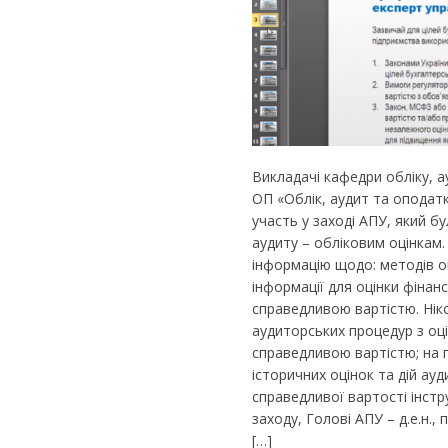
Викладачі кафедри обліку, а
ОП «Облік, аудит та оподат
участь у заході АПУ, який 
аудиту – обліковим оцінкам.
інформацію щодо: методів о
інформації для оцінки фінан
справедливою вартістю. Нік
аудиторських процедур з оц
справедливою вартістю; на 
історичних оцінок та дій ау
справедливої вартості інст
заходу, Голові АПУ – д.е.н.
[…]