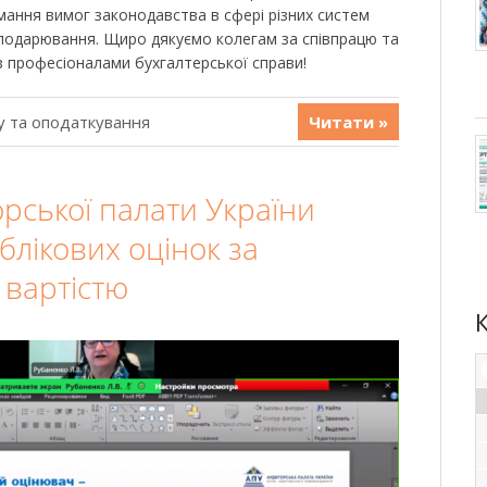
ання вимог законодавства в сфері різних систем
сподарювання. Щиро дякуємо колегам за співпрацю та
з професіоналами бухгалтерської справи!
у та оподаткування
Читати »
рської палати України
блікових оцінок за
вартістю