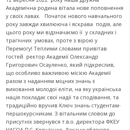
Академічна родина вітала нове поповнення
у своїх лавах. Початок нового навчального
року завжди хвилююча і яскрава подія, але
цього року ми відзначаємо її у складних і
трагічних умовах, проте з вірою у
Перемогу! Теплими словами привітав
гостей ректор Академії Олександр
Григорович Осауленко, який підкреслив,
що особливо важливою місією Академії
разом з наданням міцних знань є
виховання молодої еліти, на яку українська
нація покладає свої надії та сподівання, та
традиційно вручив Ключ знань студентам-
першокурсникам. З вітальним словом до
присутніх звернувся т.в.о. директора ФКЕУ
НАСОА П.С. Корнієнко. Декани обліково-