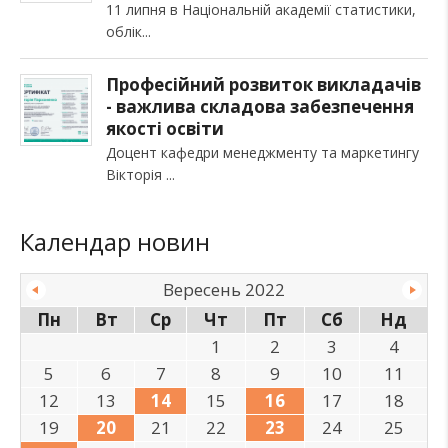
11 липня в Національній академії статистики,
облік
Професійний розвиток викладачів
- важлива складова забезпечення
якості освіти
Доцент кафедри менеджменту та маркетингу
Вікторія
Календар новин
Вересень 2022
Пн
Вт
Ср
Чт
Пт
Сб
Нд
1
2
3
4
5
6
7
8
9
10
11
12
13
14
15
16
17
18
19
20
21
22
23
24
25