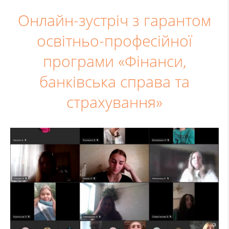
Онлайн-зустріч з гарантом
освітньо-професійної
програми «Фінанси,
банківська справа та
страхування»