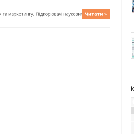
 та маркетингу
,
Підкорювачі наукових
Читати »