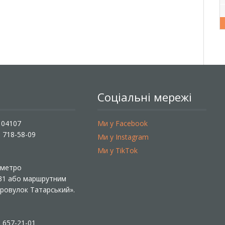
Соціальні мережі
, 04107
Ми у Facebook
) 718-58-09
Ми у Instagram
Ми у TikTok
ї метро
 31 або маршрутним
«Провулок Татарський».
) 657-21-01