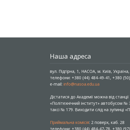
Наша адреса
вул. Підгірна, 1, НАСОА, м. Київ, Україна
телефони: +380 (44) 484-49-41, +380 (50
e-mail:
info@nasoa.edu.ua
Дістатися до Академії можна від станці
«Політехнічний інститут» автобусом №
таксі № 179. Виходити слід на зупинці 
Приймальна комісія
: 2 поверх, каб. 28
телефони: +380 (44) 484-47-78, +380 (97