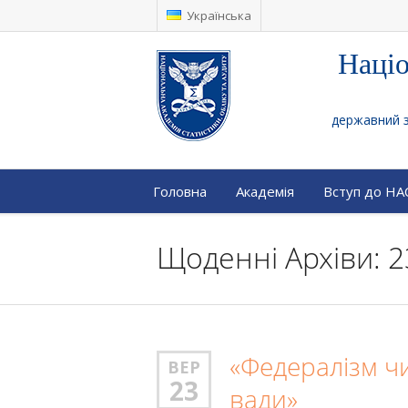
Українська
Націо
державний за
Головна
Академія
Вступ до Н
Щоденні Архіви: 2
«Федералізм чи
ВЕР
23
вади»