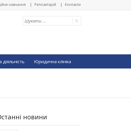
ійне навчання
Репозитарій
Контакти
 діяльність
Юридична клініка
Останні новини