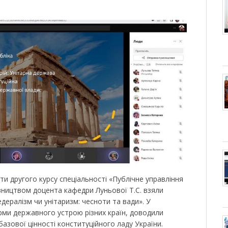
ти другого курсу спеціальності «Публічне управління
івництвом доцента кафедри Луньової Т.С. взяли
едералізм чи унітаризм: чесноти та вади». У
орми державного устрою різних країн, доводили
базової цінності конституційного ладу України.