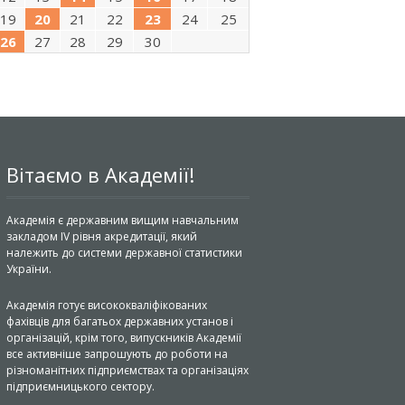
19
20
21
22
23
24
25
26
27
28
29
30
Вітаємо в Академії!
Академія є державним вищим навчальним
закладом IV рівня акредитації, який
належить до системи державної статистики
України.
Академія готує висококваліфікованих
фахівців для багатьох державних установ і
організацій, крім того, випускників Академії
все активніше запрошують до роботи на
різноманітних підприємствах та організаціях
підприємницького сектору.