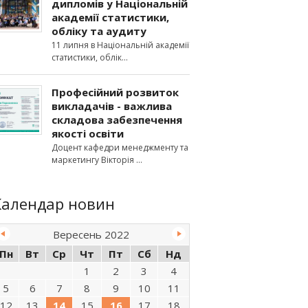
дипломів у Національній
академії статистики,
обліку та аудиту
11 липня в Національній академії
статистики, облік
Професійний розвиток
викладачів - важлива
складова забезпечення
якості освіти
Доцент кафедри менеджменту та
маркетингу Вікторія
Календар новин
Вересень 2022
Пн
Вт
Ср
Чт
Пт
Сб
Нд
1
2
3
4
5
6
7
8
9
10
11
12
13
14
15
16
17
18