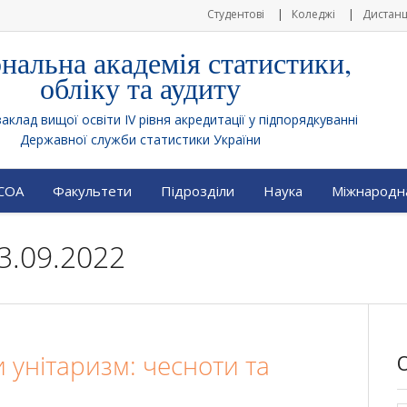
Студентові
Коледжі
Дистанц
нальна академія статистики,
обліку та аудиту
клад вищої освіти IV рівня акредитації у підпорядкуванні
Державної служби статистики України
АСОА
Факультети
Підрозділи
Наука
Міжнародна
3.09.2022
 унітаризм: чесноти та