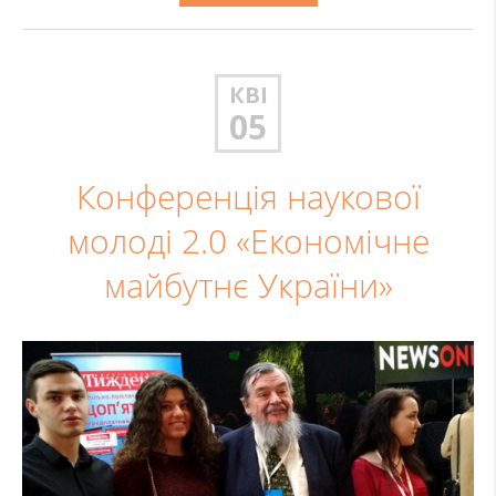
КВІ
05
Конференція наукової
молоді 2.0 «Економічне
майбутнє України»