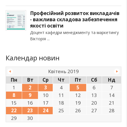
Професійний розвиток викладачів
- важлива складова забезпечення
якості освіти
Доцент кафедри менеджменту та маркетингу
Вікторія
Календар новин
Квітень 2019
Пн
Вт
Ср
Чт
Пт
Сб
Нд
1
2
3
4
5
6
7
8
9
10
11
12
13
14
15
16
17
18
19
20
21
22
23
24
25
26
27
28
29
30