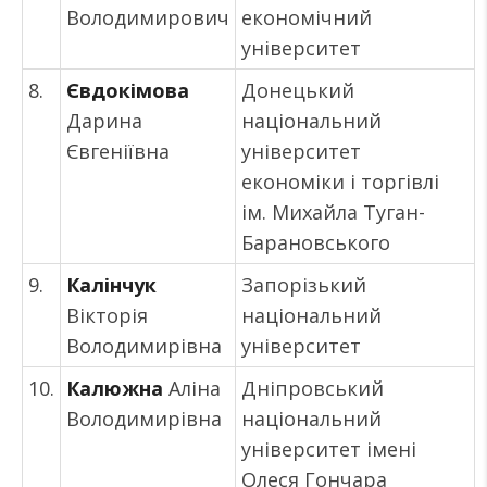
Володимирович
економічний
університет
8.
Євдокімова
Донецький
Дарина
національний
Євгеніївна
університет
економіки і торгівлі
ім. Михайла Туган-
Барановського
9.
Калінчук
Запорізький
Вікторія
національний
Володимирівна
університет
10.
Калюжна
Аліна
Дніпровський
Володимирівна
національний
університет імені
Олеся Гончара