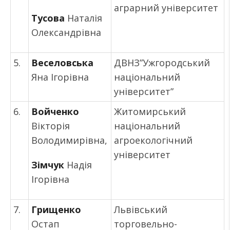
аграрний університет
Тусова
Наталія
Олександрівна
5.
Веселовська
ДВНЗ”Ужгородський
Яна Ігорівна
національний
університет”
6.
Войченко
Житомирський
Вікторія
національний
Володимирівна,
агроекологічний
університет
Зімчук
Надія
Ігорівна
7.
Грищенко
Львівський
Остап
торговельно-