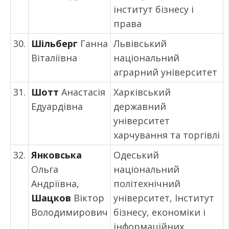
інститут бізнесу і
права
30.
Шільберг
Ганна
Львівський
Віталіївна
національний
аграрний університет
31.
Шотт
Анастасія
Харківський
Едуардівна
державний
університет
харчування та торгівлі
32.
Янковська
Одеський
Ольга
національний
Андріївна,
політехнічний
Шацков
Віктор
університет, Інститут
Володимирович
бізнесу, економіки і
інформаційних