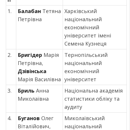
1.
Балабан
Тетяна
Харківський
Петрівна
національний
економічний
університет імені
Семена Кузнеця
2.
Бригідер
Марія
Тернопільський
Петрівна,
національний
Дзівінська
економічний
Марія Василівна
університет
3.
Бриль
Анна
Національна академія
Миколаївна
статистики обліку та
аудиту
4.
Буганов
Олег
Миколаївський
Віталійович,
національний