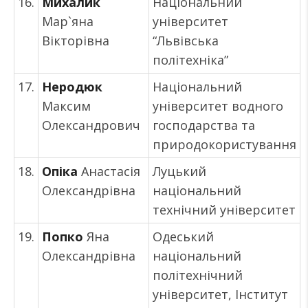
16.
Михалик
Національний
Мар`яна
університет
Вікторівна
“Львівська
політехніка”
17.
Неродюк
Національний
Максим
університет водного
Олександрович
господарства та
природокористування
18.
Опіка
Анастасія
Луцький
Олександрівна
національний
технічний університет
19.
Попко
Яна
Одеський
Олександрівна
національний
політехнічний
університет, Інститут