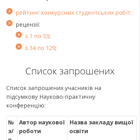
рейтинг конкурсних студентських робіт;
рецензії:
з 1 по 33
;
з 34 по 129
;
Cписок запрошених
Cписок запрошених учасників на
підсумкову Науково-практичну
конференцію:
№
Автор наукової
Назва закладу вищої
з/
роботи
освіти
п