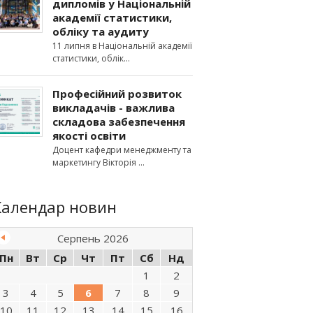
дипломів у Національній
академії статистики,
обліку та аудиту
11 липня в Національній академії
статистики, облік
Професійний розвиток
викладачів - важлива
складова забезпечення
якості освіти
Доцент кафедри менеджменту та
маркетингу Вікторія
Календар новин
Серпень 2026
Пн
Вт
Ср
Чт
Пт
Сб
Нд
1
2
3
4
5
6
7
8
9
10
11
12
13
14
15
16