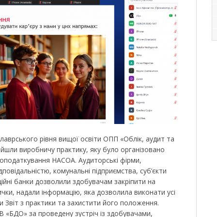
лаврського рівня вищої освіти ОПП «Облік, аудит та
йшли виробничу практику, яку було організовано
 оподаткування НАСОА. Аудиторські фірми,
повідальністю, комунальні підприємства, суб’єкти
ійні банки дозволили здобувачам закріпити на
вички, надали інформацію, яка дозволила виконати усі
и Звіт з практики та захистити його положення.
«БДО» за проведену зустріч із здобувачами,