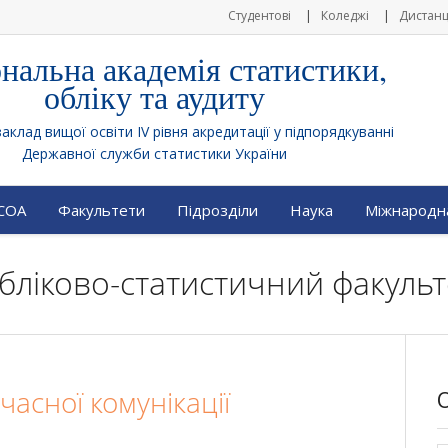
Студентові
Коледжі
Дистанц
нальна академія статистики,
обліку та аудиту
клад вищої освіти IV рівня акредитації у підпорядкуванні
Державної служби статистики України
АСОА
Факультети
Підрозділи
Наука
Міжнародна
 Обліково-статистичний факульт
часної комунікації