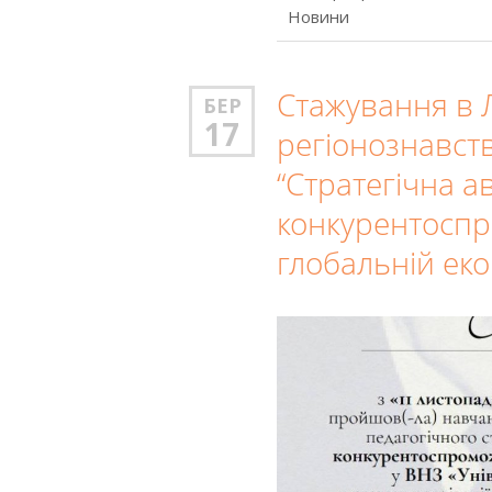
Новини
Стажування в 
БЕР
17
регіонознавст
“Стратегічна а
конкурентоспр
глобальній еко