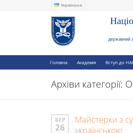
Українська
Націо
державний за
Головна
Академія
Вступ до Н
Архіви категорії:
Майстерки з су
БЕР
26
українською