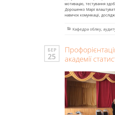
мотивацію, тестування здобу
Дорошенко Марії влаштувати
навичок комунікації, дослід
Кафедра обліку, аудит
Профорієнтаці
БЕР
25
академії статис