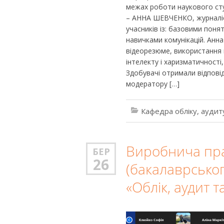
межах роботи наукового ст
– АННА ШЕВЧЕНКО, журналіс
учасників із: базовими поня
навичками комунікацій. Анна
відеорезюме, використання 
інтелекту і харизматичності
Здобувачі отримали відповіді
модератору […]
Кафедра обліку, аудит
Виробнича пра
БЕР
26
(бакалаврськог
«Облік, аудит 