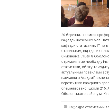
20 березня, в рамках профорі
кафедри іноземних мов Натал
кафедри статистики, IT та 
Ставицьким, відвідали Спеці
Симоненка, Ліцей 8 Оболонськ
отримали всю необхідну інф
статистики, обліку та ауди
актуальними правилами всту
навчання в Академії, включа
перспективи кар’єрного зрос
Спеціалізованої школи 216, 
Оболонського району м. Києв
Кафедра статистики та