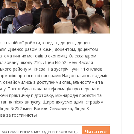
єнтаційної роботи, к.пед. н., доцент, доцент
ія Діденко разом із к.е.н., доцентом, доцентом
математичних методів в економіці Олександром
алізовану школу 216, Ліцей №252 імені Василя
ого району м. Києва. На зустрічі, учні 11-х класів
ормацію про освітні програми Національної академії
ту, ознайомились з доступними спеціальностями та
пу. Також була надана інформація про переваги
ючи практичну підготовку, міжнародні проєкти та
тання після випуску. Щиро дякуємо адміністраціям
Ліцея №252 імені Василя Симоненка, Ліцея 8
а за гостинність!
 математичних методів в економіці
,
Читати »