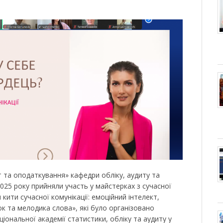
т та оподаткування» кафедри обліку, аудиту та
025 року прийняли участь у майстерках з сучасної
 кити сучасної комунікації: емоційний інтелект,
мок та мелодика слова», які було організовано
ональної академії статистики, обліку та аудиту у