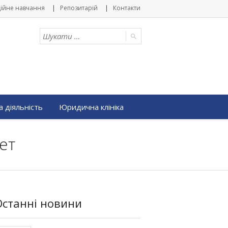
ійне навчання
Репозитарій
Контакти
 діяльність
Юридична клініка
ет
Останні новини