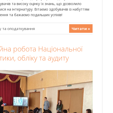
вачів та високу оцінку їх знань, що дозволило
ся на інтернатуру. Вітаємо здобувачів із набуттям
ження та бажаємо подальших успіхів!
у та оподаткування
Читати »
йна робота Національної
тики, обліку та аудиту