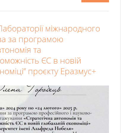
Лабораторії міжнародного
ва за програмою
втономія та
оможність ЄС в новій
номіці” проєкту Еразмус+