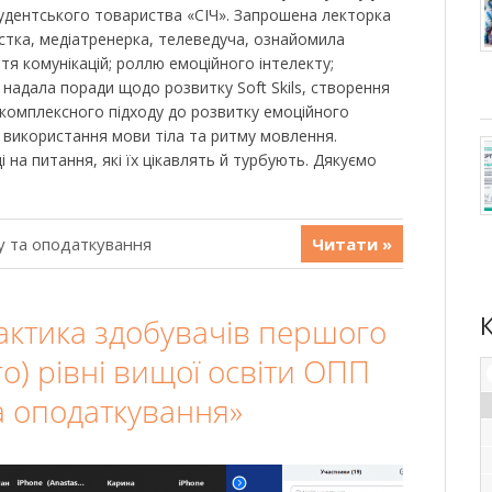
удентського товариства «СІЧ». Запрошена лекторка
тка, медіатренерка, телеведуча, ознайомила
ття комунікацій; роллю емоційного інтелекту;
 надала поради щодо розвитку Soft Skils, створення
комплексного підходу до розвитку емоційного
, використання мови тіла та ритму мовлення.
 на питання, які їх цікавлять й турбують. Дякуємо
у та оподаткування
Читати »
ктика здобувачів першого
о) рівні вищої освіти ОПП
та оподаткування»