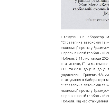
Стажування в Лабораторії 
“Стратегічна автономія та 
економіці” проєкту Еразму
Європи в новій глобальній е
Нобеля. З 11 листопада 2024
статистики, ІТ та математич
О.О. та к.е.н., доцент, доц
управління – Гринчак Н.А. у
стажування в Лабораторії 
“Стратегічна автономія та 
економіці” проєкту Еразму
Європи в новій глобальній е
Нобеля. Під час стажування