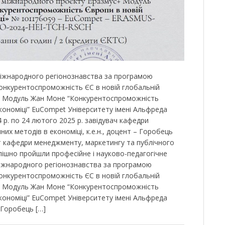
міжнародного регіонознавства за програмою
конкурентоспроможність ЄС в новій глобальній
с+ Модуль Жан Моне “Конкурентоспроможність
кономіці” EuСompet Університету імені Альфреда
 р. по 24 лютого 2025 р. завідувач кафедри
них методів в економіці, к.е.н., доцент – Горобець
ент кафедри менеджменту, маркетингу та публічного
спішно пройшли професійне і науково-педагогічне
міжнародного регіонознавства за програмою
конкурентоспроможність ЄС в новій глобальній
с+ Модуль Жан Моне “Конкурентоспроможність
кономіці” EuСompet Університету імені Альфреда
 Горобець […]