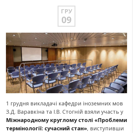
ГРУ
09
1 грудня викладачі кафедри іноземних мов
З.Д. Варавкіна та І.В. Стогній взяли участь у
Міжнародному круглому столі «Проблеми
термінології: сучасний стан»
, виступивши