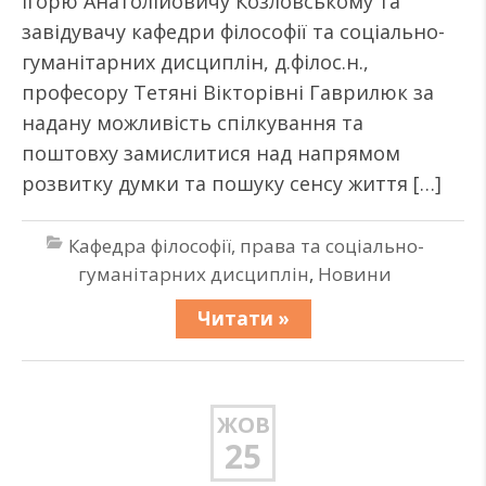
Ігорю Анатолійовичу Козловському та
завідувачу кафедри філософії та соціально-
гуманітарних дисциплін, д.філос.н.,
професору Тетяні Вікторівні Гаврилюк за
надану можливість спілкування та
поштовху замислитися над напрямом
розвитку думки та пошуку сенсу життя […]
Кафедра філософії, права та соціально-
гуманітарних дисциплін
,
Новини
Читати »
ЖОВ
25