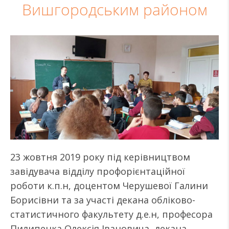
Вишгородським районом
23 жовтня 2019 року під керівництвом
завідувача відділу профорієнтаційної
роботи к.п.н, доцентом Черушевої Галини
Борисівни та за участі декана обліково-
статистичного факультету д.е.н, професора
Пилипенка Олексія Івановича, декана