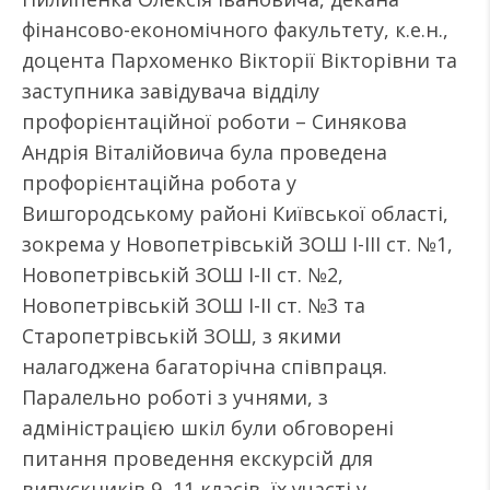
фінансово-економічного факультету, к.е.н.,
доцента Пархоменко Вікторії Вікторівни та
заступника завідувача відділу
профорієнтаційної роботи – Синякова
Андрія Віталійовича була проведена
профорієнтаційна робота у
Вишгородському районі Київської області,
зокрема у Новопетрівській ЗОШ І-ІІІ ст. №1,
Новопетрівській ЗОШ І-ІІ ст. №2,
Новопетрівській ЗОШ І-ІІ ст. №3 та
Старопетрівській ЗОШ, з якими
налагоджена багаторічна співпраця.
Паралельно роботі з учнями, з
адміністрацією шкіл були обговорені
питання проведення екскурсій для
випускників 9, 11 класів, їх участі у