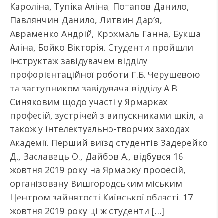
Кароліна, Тупіка Аліна, Потапов Данило,
Павлянчин Данило, Литвин Дар’я,
Авраменко Андрій, Крохмаль Ганна, Букша
Аліна, Бойко Вікторія. Студенти пройшли
інструктаж завідувачем відділу
профорієнтаційної роботи Г.Б. Черушевою
та заступником завідувача відділу А.В.
Синяковим щодо участі у Ярмарках
професій, зустрічей з випускниками шкіл, а
також у інтелектуально-творчих заходах
Академії. Перший виїзд студентів Задерейко
Д., Заславець О., Дайбов А., відбувся 16
жовтня 2019 року на Ярмарку професій,
організовану Вишгородським міським
Центром зайнятості Київської області. 17
жовтня 2019 року ці ж студенти […]