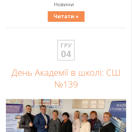
Новини
Читати »
ГРУ
04
День Академії в школі: СШ
№139