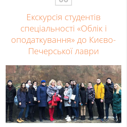
Екскурсія студентів
спеціальності «Облік і
оподаткування» до Києво-
Печерської лаври